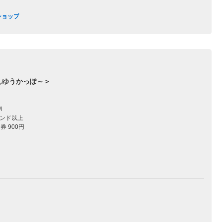
ショップ
んゆうかっぽ～＞
M
バンド以上
券 900円