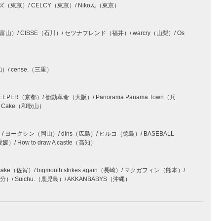
（東京）/ CELCY（東京）/ Nikoん（東京）
山）/ CISSE（石川）/ セツナフレンド（福井）/ warcry（山梨）/ Os
）/ cense.（三重）
O KEEPER（京都）/ 衝動革命（大阪）/ Panorama Panama Town（兵
w Cake（和歌山）
）/ ヨークシン（岡山）/ dins（広島）/ ヒルコ（徳島）/ BASEBALL
/ How to draw A castle（高知）
ncake（佐賀）/ bigmouth strikes again（長崎）/ マクガフィン（熊本）/
大分）/ Suichu.（鹿児島）/ AKKANBABYS（沖縄）