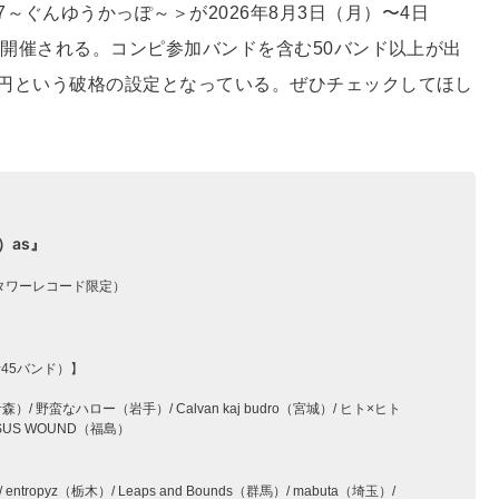
～ぐんゆうかっぽ～＞が2026年8月3日（月）〜4日
Mにて開催される。コンピ参加バンドを含む50バンド以上が出
00円という破格の設定となっている。ぜひチェックしてほし
ot）as』
（タワーレコード限定）
45バンド）】
（青森）/ 野蛮なハロー（岩手）/ Calvan kaj budro（宮城）/ ヒト×ヒト
JESUS WOUND（福島）
opyz（栃木）/ Leaps and Bounds（群馬）/ mabuta（埼玉）/