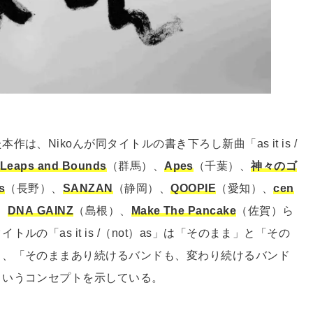
、Nikoんが同タイトルの書き下ろし新曲「as it is /
Leaps and Bounds
（群馬）、
Apes
（千葉）、
神々のゴ
s
（長野）、
SANZAN
（静岡）、
QOOPIE
（愛知）、
cen
、
DNA GAINZ
（島根）、
Make The Pancake
（佐賀）ら
「as it is /（not）as」は「そのまま」と「その
り、「そのままあり続けるバンドも、変わり続けるバンド
というコンセプトを示している。