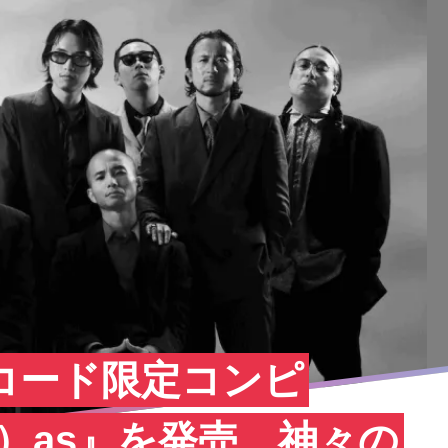
レコード限定コンピ
（not）as』を発売。神々の