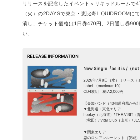
リリースを記念したイベント＜リキッドルームで47
（火）の2DAYSで東京・恵比寿LIQUIDROO
演し、チケット価格は1日券470円、2日通し券9
い。
RELEASE INFORMATION
New Single『as it is /（n
2026年7月8日（水）リリース
Label:〈maximum10〉
CD4枚組 税込2,000円
【参加バンド（43都道府県から計
▼北海道・東北エリア
hoolay（北海道）/ THE.VISIT
（秋田）/ Vital Club（山形）/ 
▼関東エリア
恋のロシアンルーレット（茨城）/ entr