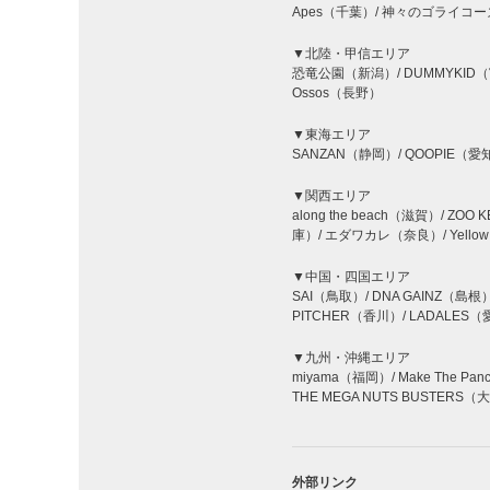
Apes（千葉）/ 神々のゴライコーズ
▼北陸・甲信エリア
恐竜公園（新潟）/ DUMMYKID（富
Ossos（長野）
▼東海エリア
SANZAN（静岡）/ QOOPIE（愛知
▼関西エリア
along the beach（滋賀）/ ZO
庫）/ エダワカレ（奈良）/ Yello
▼中国・四国エリア
SAI（鳥取）/ DNA GAINZ（島根
PITCHER（香川）/ LADALES（愛媛）
▼九州・沖縄エリア
miyama（福岡）/ Make The Pa
THE MEGA NUTS BUSTERS（
外部リンク