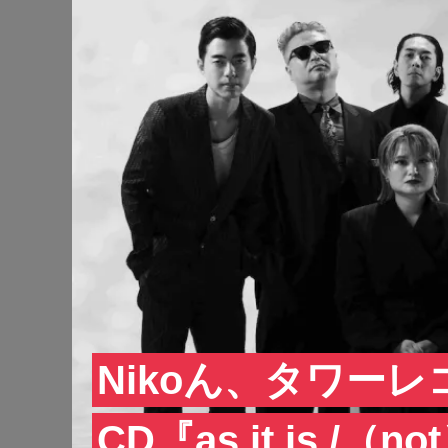
Nikoん、タワー
CD『as it is /