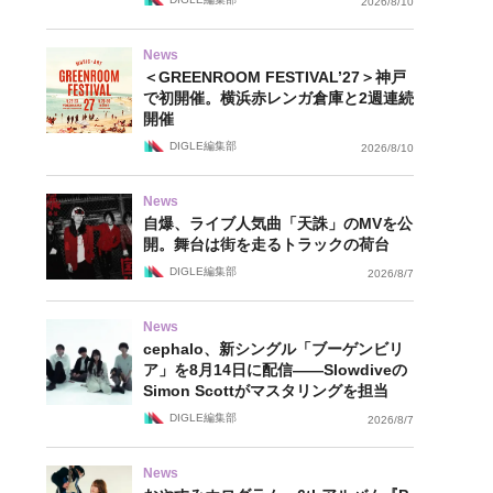
2026/8/10
News
＜GREENROOM FESTIVAL’27＞神戸
で初開催。横浜赤レンガ倉庫と2週連続
開催
DIGLE編集部
2026/8/10
News
自爆、ライブ人気曲「天誅」のMVを公
開。舞台は街を走るトラックの荷台
DIGLE編集部
2026/8/7
News
cephalo、新シングル「ブーゲンビリ
ア」を8月14日に配信——Slowdiveの
Simon Scottがマスタリングを担当
DIGLE編集部
2026/8/7
News