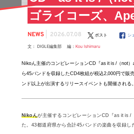
ゴライコーズ、Ape
NEWS
|
2026.07.08
ポスト
シ
文： DIGLE編集部 編：
Kou Ishimaru
Nikoん主催のコンピレーションCD『as it is /
ら45バンドを収録したCD4枚組が税込2,000円で販売
ンド以上が出演するリリースイベントも開催される
Nikoん
が主催するコンピレーションCD『as it i
た。43都道府県から合計45バンドの楽曲を収録した