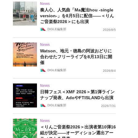
News
奏人心、人気曲「Ma魔法hou -single
version-」を8月5日に配信——＜りん
ご音楽祭2026＞にも出演
DIGLE編集部
2026/8/5
News
Watson、地元・徳島の阿波おどりに
合わせたフリーライブを8月13日に開
催
DIGLE編集部
2026/8/4
News
日韓フェス＜XMF 2026＞第1弾ライン
ナップ発表、AdoやFTISLANDら出演
DIGLE編集部
2026/7/31
News
＜りんご音楽祭2026＞出演者第10弾16
組が決定——オーディション選出アー