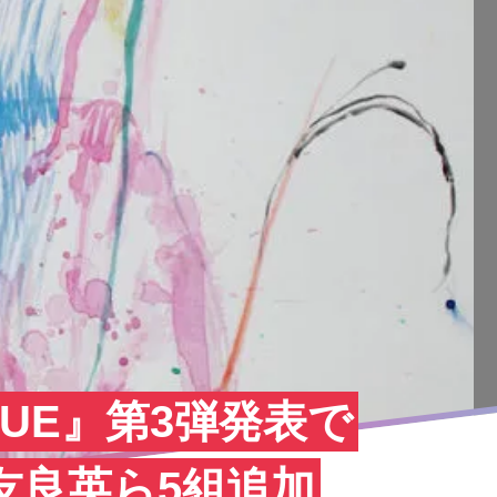
 FRUE』第3弾発表で
、大友良英ら5組追加