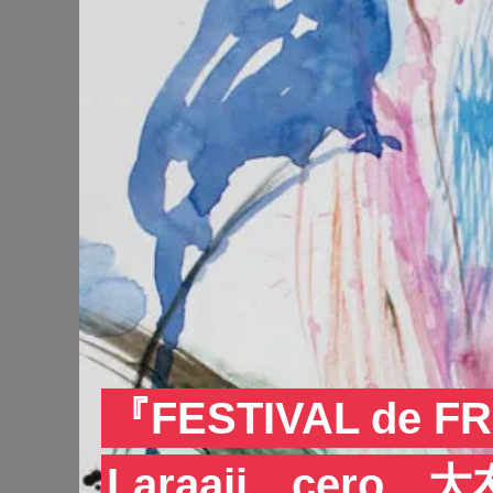
『FESTIVAL de
Laraaji、cero