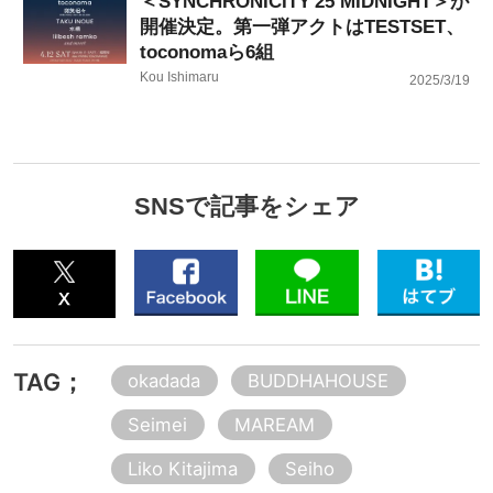
＜SYNCHRONICITY'25 MIDNIGHT＞が
開催決定。第一弾アクトはTESTSET、
toconomaら6組
Kou Ishimaru
2025/3/19
SNSで記事をシェア
TAG；
okadada
BUDDHAHOUSE
Seimei
MAREAM
Liko Kitajima
Seiho