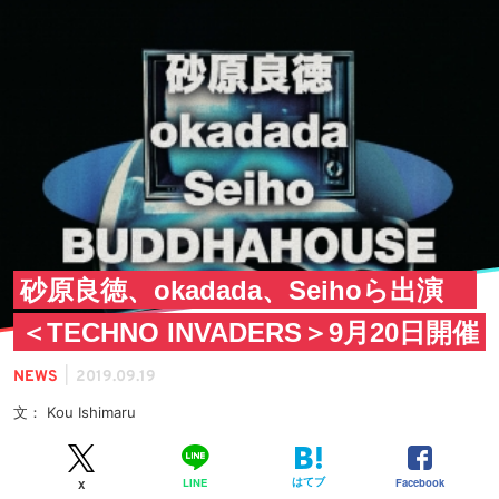
砂原良徳、okadada、Seihoら出演
＜TECHNO INVADERS＞9月20日開催
|
NEWS
2019.09.19
文： Kou Ishimaru
はてブ
Facebook
LINE
X