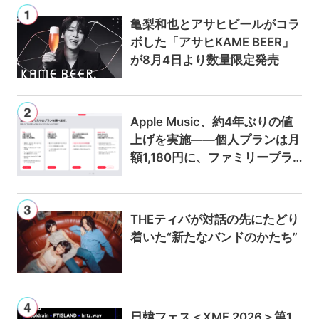
亀梨和也とアサヒビールがコラ
ボした「アサヒKAME BEER」
が8月4日より数量限定発売
Apple Music、約4年ぶりの値
上げを実施——個人プランは月
額1,180円に、ファミリープラ
ンは300円値上げの1,980円に
THEティバが対話の先にたどり
着いた“新たなバンドのかたち”
日韓フェス＜XMF 2026＞第1