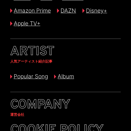
Amazon Prime
DAZN
Disney+
Apple TV+
ARTIST
人気アーティスト紹介記事
Popular Song
Album
COMPANY
運営会社
COOKIE POLICY