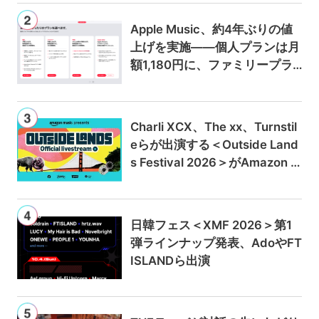
Apple Music、約4年ぶりの値
上げを実施——個人プランは月
額1,180円に、ファミリープラ
ンは300円値上げの1,980円に
Charli XCX、The xx、Turnstil
eらが出演する＜Outside Land
s Festival 2026＞がAmazon M
usicとPrime Videoで独占ライ
ブ配信
日韓フェス＜XMF 2026＞第1
弾ラインナップ発表、AdoやFT
ISLANDら出演