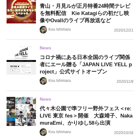
青山・月見ルが正月特番24時間テレビ
を無料配信 Kie Katagiらの初だし映
像やOvallのライブ再放送など
Kou Ishimaru
2020/12/21
News
コロナ禍にある日本全国のライブ関係
者にエール贈る「JAPAN LIVE YELL p
roject」公式サイトオープン
Kou Ishimaru
2020/11/9
News
代々木公園で準フリー野外フェス＜re:
LIVE 東京 fes＞開催 大森靖子、Naka
muraEmi、かりゆし58ら出演
Kou Ishimaru
2020/10/16