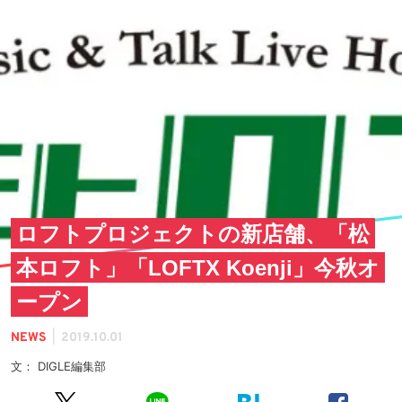
ロフトプロジェクトの新店舗、「松
本ロフト」「LOFTX Koenji」今秋オ
ープン
|
NEWS
2019.10.01
文： DIGLE編集部