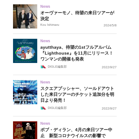
News
オーヴァーモノ、待望の来日ツアーが
決定
Kou Ishimaru
2024/5/8
News
ayutthaya、待望の1stフルアルバム
『Lighthouse』を11月にリリース！
ワンマンの開催も発表
DIGLE編集部
2022/9/27
News
スクエアプッシャー、ソールドアウト
した来日ツアーのチケット追加分を明
日より発売！
DIGLE編集部
2022/9/27
News
ボブ・ディラン、4月の来日ツアー中
止 新型コロナウイルスの影響で