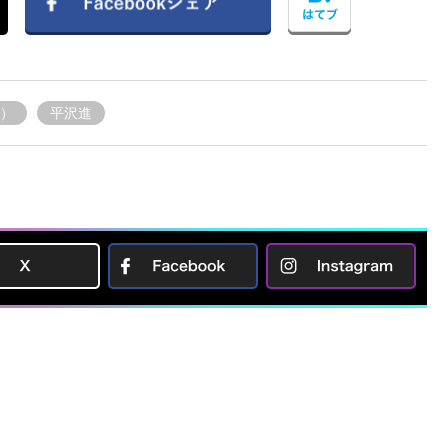
N）
平沢進