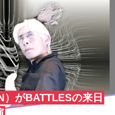
N）がBATTLESの来日
演