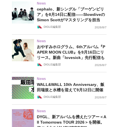
News
cephalo、新シングル「ブーゲンビリ
ア」を8月14日に配信——Slowdiveの
Simon Scottがマスタリングを担当
DIGLE編集部
2026/8/7
News
おやすみホログラム、6thアルバム『P
APER MOON CLUB』を9月16日にリ
リース。新曲「lovesick」先行配信も
DIGLE編集部
2026/8/7
News
WALL&WALL 10th Anniversary、飯
田瑞規と水槽を迎えて9月12日に開催
DIGLE編集部
2026/8/7
News
DYGL、新アルバムを携えたツアー＜A
ll Tomorrows TOUR 2026＞を開催。