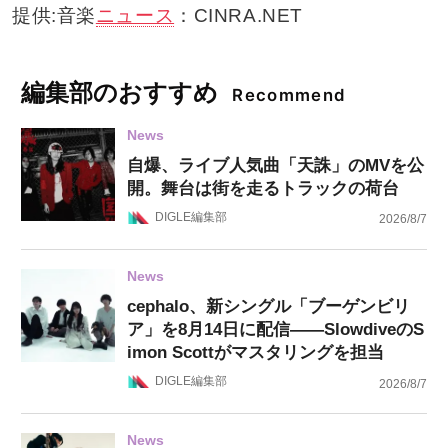
提供:音楽
ニュース
：CINRA.NET
編集部のおすすめ
Recommend
News
自爆、ライブ人気曲「天誅」のMVを公
開。舞台は街を走るトラックの荷台
DIGLE編集部
2026/8/7
News
cephalo、新シングル「ブーゲンビリ
ア」を8月14日に配信——SlowdiveのS
imon Scottがマスタリングを担当
DIGLE編集部
2026/8/7
News