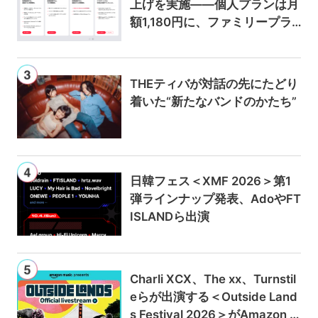
上げを実施——個人プランは月
額1,180円に、ファミリープラ
ンは300円値上げの1,980円に
THEティバが対話の先にたどり
着いた“新たなバンドのかたち”
日韓フェス＜XMF 2026＞第1
弾ラインナップ発表、AdoやFT
ISLANDら出演
Charli XCX、The xx、Turnstil
eらが出演する＜Outside Land
s Festival 2026＞がAmazon M