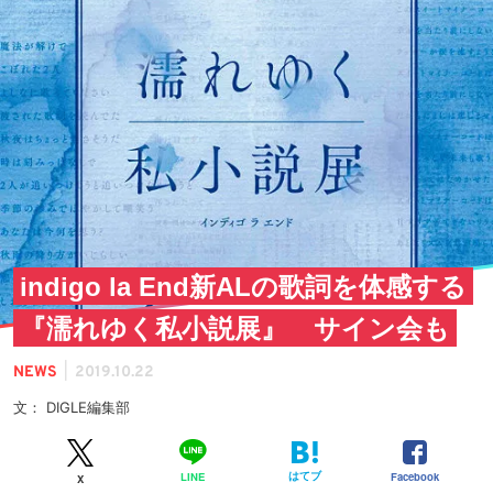
indigo la End新ALの歌詞を体感する
『濡れゆく私小説展』 サイン会も
|
NEWS
2019.10.22
文： DIGLE編集部
はてブ
Facebook
LINE
X