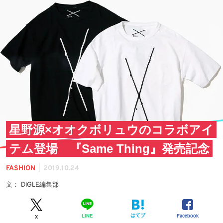
星野源×オオクボリュウのコラボアイ
テム登場 『Same Thing』発売記念
|
FASHION
2019.10.24
文： DIGLE編集部
はてブ
Facebook
LINE
X