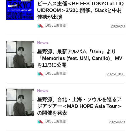
ビームス主催＜BE FES TOKYO at LIQ
UIDROOM＞2/20に開催。5lackと中村
佳穂が出演
DIGLE編集部
2026/2/3
News
星野源、最新アルバム『Gen』より
「Memories (feat. UMI, Camilo)」MV
を11/3に公開
DIGLE編集部
2025/10/31
News
星野源、台北・上海・ソウルを巡るア
ジアツアー＜MAD HOPE Asia Tour＞
の開催を発表
DIGLE編集部
2025/4/28