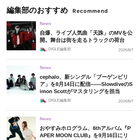
編集部のおすすめ
Recommend
News
自爆、ライブ人気曲「天誅」のMVを公
開。舞台は街を走るトラックの荷台
DIGLE編集部
2026/8/7
News
cephalo、新シングル「ブーゲンビリ
ア」を8月14日に配信——SlowdiveのS
imon Scottがマスタリングを担当
DIGLE編集部
2026/8/7
News
おやすみホログラム、6thアルバム『P
APER MOON CLUB』を9月16日にリ