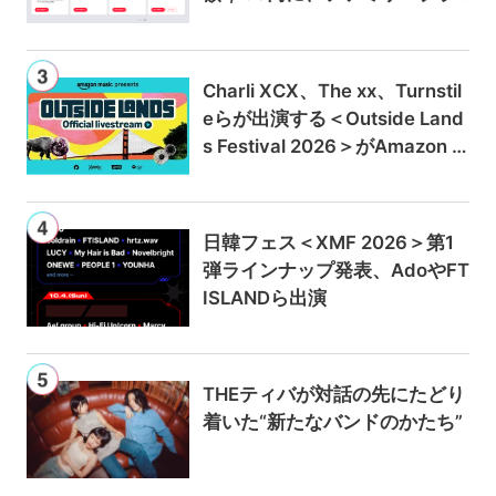
ンは300円値上げの1,980円に
Charli XCX、The xx、Turnstil
eらが出演する＜Outside Land
s Festival 2026＞がAmazon M
usicとPrime Videoで独占ライ
ブ配信
日韓フェス＜XMF 2026＞第1
弾ラインナップ発表、AdoやFT
ISLANDら出演
THEティバが対話の先にたどり
着いた“新たなバンドのかたち”