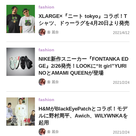
fashion
XLARGE×『ニート tokyo』コラボ！T
シャツ、ドゥーラグを4月20日より発売
秦 麗奈
2021/4/12
fashion
NIKE新作スニーカー『FONTANKA ED
GE』2/26発売！LOOKに“It girl”YURI
NOとAMAMI QUEENが登場
秦 麗奈
2021/2/24
fashion
H&MがBlackEyePatchとコラボ！モデ
ルに野村周平、Awich、WILYWNKAを
起用
秦 麗奈
2021/2/24