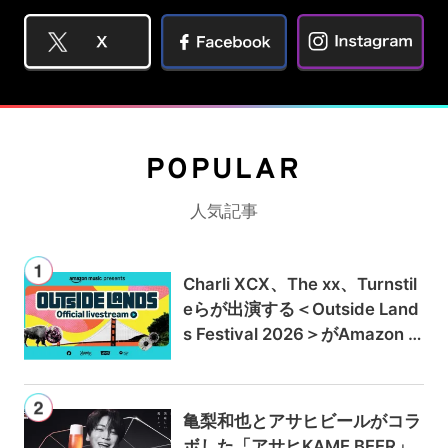
POPULAR
人気記事
Charli XCX、The xx、Turnstil
eらが出演する＜Outside Land
s Festival 2026＞がAmazon M
usicとPrime Videoで独占ライ
ブ配信
亀梨和也とアサヒビールがコラ
ボした「アサヒKAME BEER」