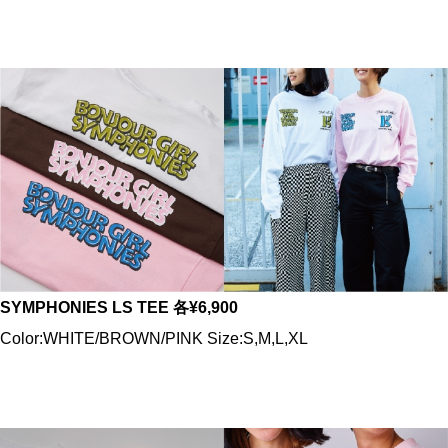
SYMPHONIES LS TEE 各¥6,900
Color:WHITE/BROWN/PINK Size:S,M,L,XL