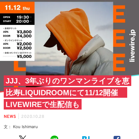
JJJ、3年ぶりのワンマンライブを恵
比寿LIQUIDROOMにて11/12開催
LIVEWIREで生配信も
|
NEWS
2020.10.28
文： Kou Ishimaru