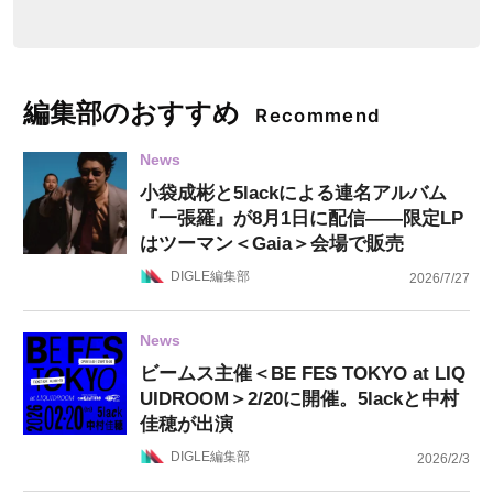
編集部のおすすめ
Recommend
News
小袋成彬と5lackによる連名アルバム
『一張羅』が8月1日に配信——限定LP
はツーマン＜Gaia＞会場で販売
DIGLE編集部
2026/7/27
News
ビームス主催＜BE FES TOKYO at LIQ
UIDROOM＞2/20に開催。5lackと中村
佳穂が出演
DIGLE編集部
2026/2/3