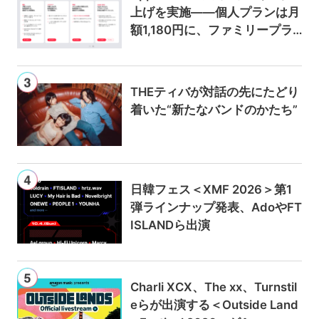
上げを実施——個人プランは月
額1,180円に、ファミリープラ
ンは300円値上げの1,980円に
THEティバが対話の先にたどり
着いた“新たなバンドのかたち”
日韓フェス＜XMF 2026＞第1
弾ラインナップ発表、AdoやFT
ISLANDら出演
Charli XCX、The xx、Turnstil
eらが出演する＜Outside Land