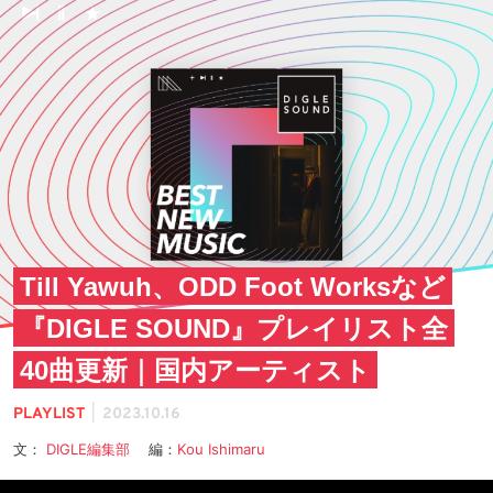
Till Yawuh、ODD Foot Worksなど
『DIGLE SOUND』プレイリスト全
40曲更新｜国内アーティスト
|
PLAYLIST
2023.10.16
文：
DIGLE編集部
編：
Kou Ishimaru