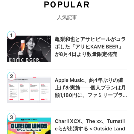
POPULAR
人気記事
亀梨和也とアサヒビールがコラ
ボした「アサヒKAME BEER」
が8月4日より数量限定発売
Apple Music、約4年ぶりの値
上げを実施——個人プランは月
額1,180円に、ファミリープラ
ンは300円値上げの1,980円に
Charli XCX、The xx、Turnstil
eらが出演する＜Outside Land