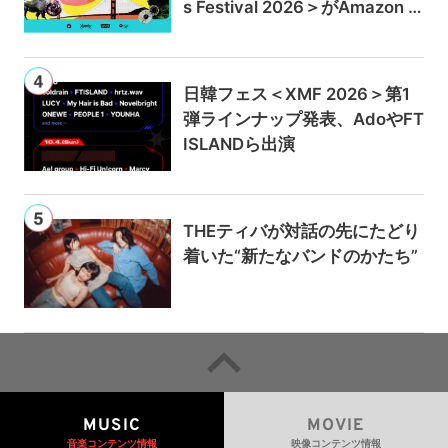
s Festival 2026＞がAmazon M
usicとPrime Videoで独占ライ
ブ配信
日韓フェス＜XMF 2026＞第1
弾ラインナップ発表、AdoやFT
ISLANDら出演
THEティバが対話の先にたどり
着いた“新たなバンドのかたち”
MUSIC
MOVIE
音楽コンテンツ情報
映像コンテンツ情報