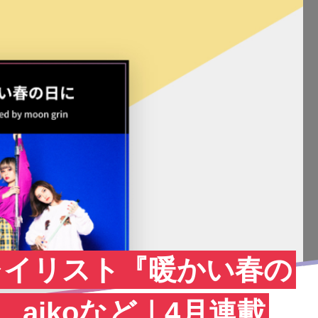
曲プレイリスト『暖かい春の
ft、aikoなど｜4月連載