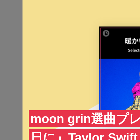
moon grin選
日に』Taylor Swi