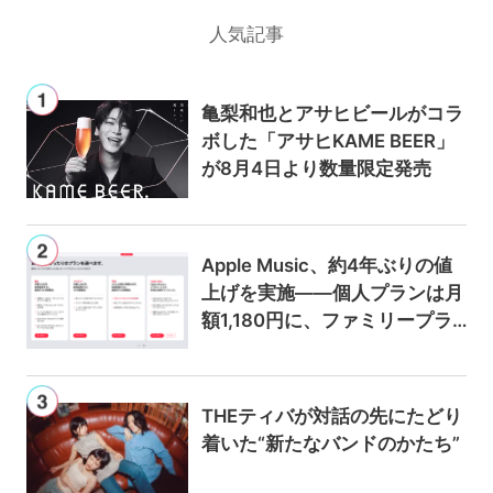
人気記事
亀梨和也とアサヒビールがコラ
ボした「アサヒKAME BEER」
が8月4日より数量限定発売
Apple Music、約4年ぶりの値
上げを実施——個人プランは月
額1,180円に、ファミリープラ
ンは300円値上げの1,980円に
THEティバが対話の先にたどり
着いた“新たなバンドのかたち”