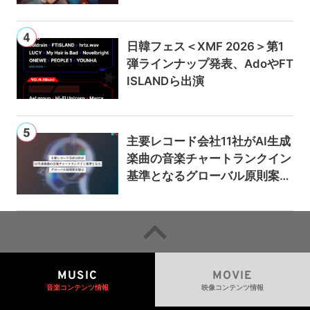
日韓フェス＜XMF 2026＞第1
弾ラインナップ発表、AdoやFT
ISLANDら出演
主要レコード会社11社がAI生成
楽曲の音楽チャートランクイン
基準となるグローバル原則案を
提示——人間主導の創造性を守
るための統一的な枠組みを提案
MUSIC
MOVIE
音楽コンテンツ情報
映像コンテンツ情報