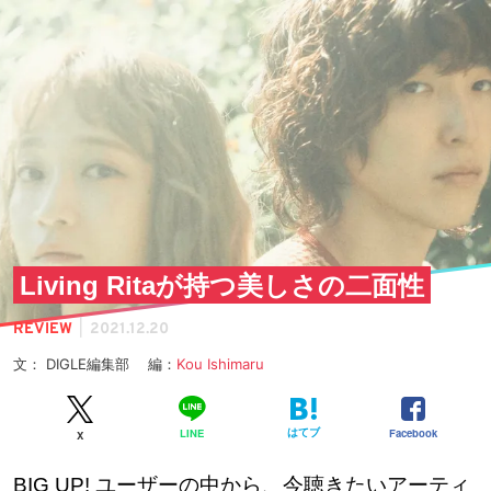
Living Ritaが持つ美しさの二面性
|
REVIEW
2021.12.20
文： DIGLE編集部 編：
Kou Ishimaru
はてブ
Facebook
LINE
X
BIG UP! ユーザーの中から、今聴きたいアーティ