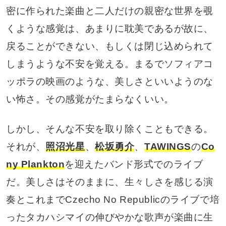
密に作られた楽曲と二人だけの親密な世界を覗
くような感覚は、あまりに耽美であるが故に、
戻ることができない、もしくは閉じ込められて
しまうような不安を覚える。まるでソフィアコ
ッポラの映画のような、美しさといいようのな
い怖さ。その感覚がたまらなくいい。
しかし、そんな不安を取り除くこともできる。
それが、
照沼光星
、
松坂勇介
、
TAWINGS
の
Co
ny Plankton
を迎えたバンド形式でのライブ
だ。美しさはそのままに、生々しさを感じる演
奏とこれまでCzecho No Republicのライブで培
ったタカハシマイの伸びやかな歌声が楽曲に生