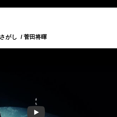
さがし / 菅田将暉
Play