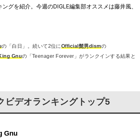
ングを紹介。今週のDIGLE編集部オススメは藤井風、
u
の「白日」。続いて2位に
Official髭男dism
の
King Gnu
の「Teenager Forever」がランクインする結果と
クビデオランキングトップ5
g Gnu