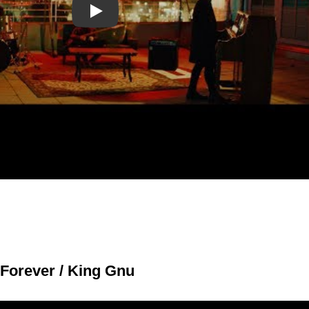
Play
orever / King Gnu