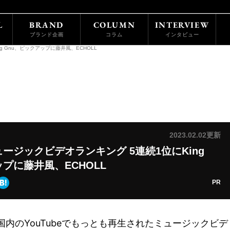
L
BRAND
COLUMN
INTERVIEW
ブランド企画
コラム
インタビュー
 Gnu、ピックアップに藤井風、ECHOLL
2023.02.02更新
ージックビデオランキング 5連続1位にKing
ップに藤井風、ECHOLL
PR
、国内のYouTubeでもっとも再生されたミュージックビデ