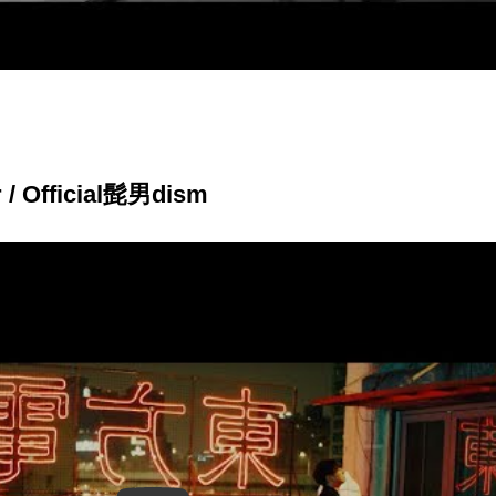
/ Official髭男dism