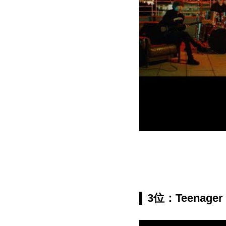
3位：Teenager F