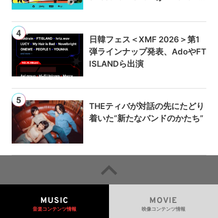
usicとPrime Videoで独占ライ
ブ配信
日韓フェス＜XMF 2026＞第1
弾ラインナップ発表、AdoやFT
ISLANDら出演
THEティバが対話の先にたどり
着いた“新たなバンドのかたち”
MUSIC
MOVIE
音楽コンテンツ情報
映像コンテンツ情報