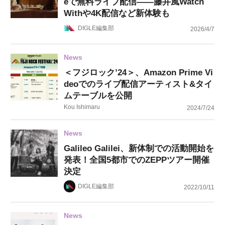
eで無料ライブ配信——藤井風Watch
Withや4K配信など新体験も
DIGLE編集部
2026/4/7
News
＜フジロック’24＞、Amazon Prime Vi
deoでのライブ配信アーティスト&タイ
ムテーブルを公開
Kou Ishimaru
2024/7/24
News
Galileo Galilei、新体制での活動開始を
発表！全国5都市でのZEPPツアー開催
決定
DIGLE編集部
2022/10/11
News