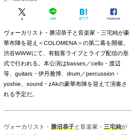
はてブ
Facebook
LINE
X
ヴォーカリスト・勝沼恭子と音楽家・三宅純が豪
華布陣を迎え＜COLOMENA＞の第二幕を開催。
渋谷WWWにて、有観客ライブとライブ配信の形
式で行われる。本公演はbasses／cello・渡辺
等、guitars・伊丹雅博、drum／percussion・
yoshie、sound・zAkの豪華布陣を迎えて演奏さ
れる予定だ。
ヴォーカリスト・
勝沼恭子
と音楽家・
三宅純
が