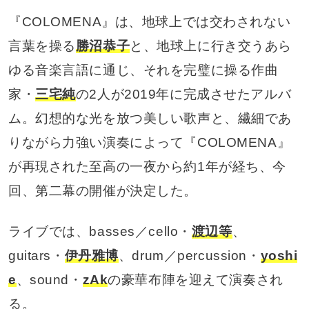
『COLOMENA』は、地球上では交わされない
言葉を操る
勝沼恭子
と、地球上に行き交うあら
ゆる音楽言語に通じ、それを完璧に操る作曲
家・
三宅純
の2人が2019年に完成させたアルバ
ム。幻想的な光を放つ美しい歌声と、繊細であ
りながら力強い演奏によって『COLOMENA』
が再現された至高の一夜から約1年が経ち、今
回、第二幕の開催が決定した。
ライブでは、basses／cello・
渡辺等
、
guitars・
伊丹雅博
、drum／percussion・
yoshi
e
、sound・
zAk
の豪華布陣を迎えて演奏され
る。