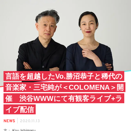
言語を超越したVo.勝沼恭子と稀代の
音楽家・三宅純が＜COLOMENA＞開
催 渋谷WWWにて有観客ライブ+ラ
イブ配信
|
NEWS
2020.11.13
文： Kou Ishimaru