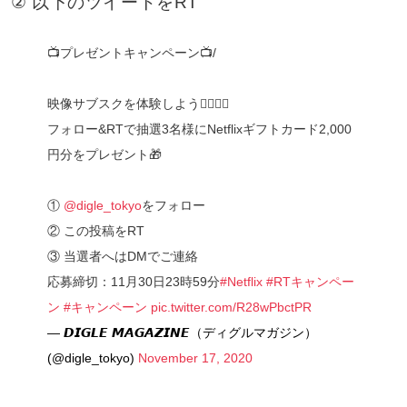
② 以下のツイートをRT
📺プレゼントキャンペーン📺/
映像サブスクを体験しよう🦸‍♂️🦹‍♂️
フォロー&RTで抽選3名様にNetflixギフトカード2,000
円分をプレゼント🎁
①
@digle_tokyo
をフォロー
② この投稿をRT
③ 当選者へはDMでご連絡
応募締切：11月30日23時59分
#Netflix
#RTキャンペー
ン
#キャンペーン
pic.twitter.com/R28wPbctPR
— 𝘿𝙄𝙂𝙇𝙀 𝙈𝘼𝙂𝘼𝙕𝙄𝙉𝙀（ディグルマガジン）
(@digle_tokyo)
November 17, 2020