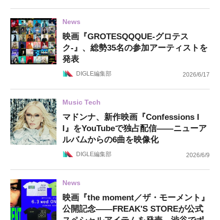
News
映画『GROTESQQQUE-グロテス
ク-』、総勢35名の参加アーティストを
発表
DIGLE編集部
2026/6/17
Music Tech
マドンナ、新作映画『Confessions I
I』をYouTubeで独占配信——ニューア
ルバムからの6曲を映像化
DIGLE編集部
2026/6/9
News
映画『the moment／ザ・モーメント』
公開記念——FREAK'S STOREが公式