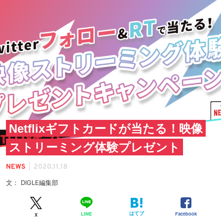
Netflixギフトカードが当たる！映像
ストリーミング体験プレゼント
|
NEWS
2020.11.18
文： DIGLE編集部
はてブ
Facebook
LINE
X