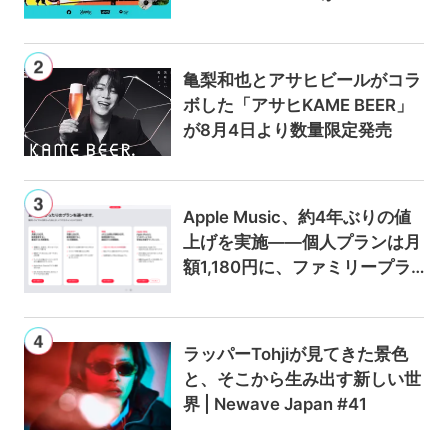
usicとPrime Videoで独占ライ
ブ配信
亀梨和也とアサヒビールがコラ
ボした「アサヒKAME BEER」
が8月4日より数量限定発売
Apple Music、約4年ぶりの値
上げを実施——個人プランは月
額1,180円に、ファミリープラ
ンは300円値上げの1,980円に
ラッパーTohjiが見てきた景色
と、そこから生み出す新しい世
界 | Newave Japan #41