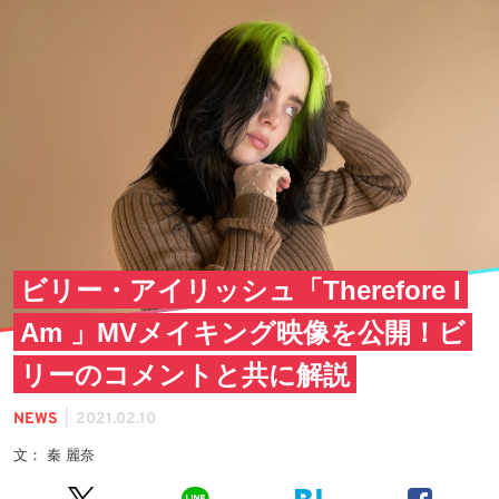
ビリー・アイリッシュ「Therefore I
Am 」MVメイキング映像を公開！ビ
リーのコメントと共に解説
|
NEWS
2021.02.10
文： 秦 麗奈