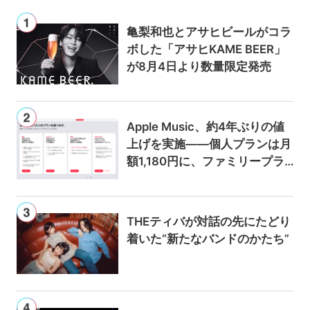
亀梨和也とアサヒビールがコラ
ボした「アサヒKAME BEER」
が8月4日より数量限定発売
Apple Music、約4年ぶりの値
上げを実施——個人プランは月
額1,180円に、ファミリープラ
ンは300円値上げの1,980円に
THEティバが対話の先にたどり
着いた“新たなバンドのかたち”