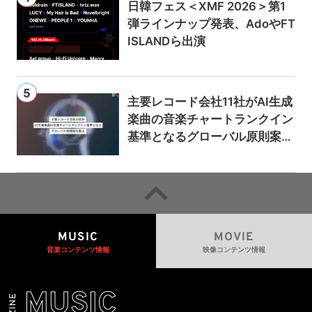
日韓フェス＜XMF 2026＞第1
弾ラインナップ発表、AdoやFT
ISLANDら出演
主要レコード会社11社がAI生成
楽曲の音楽チャートランクイン
基準となるグローバル原則案を
提示——人間主導の創造性を守
るための統一的な枠組みを提案
MUSIC
MOVIE
音楽コンテンツ情報
映像コンテンツ情報
MUSIC