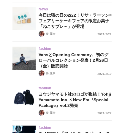
News
今日は猫の日の2/22！リサ・ラーソン×
フェアリーケーキフェアの限定お菓子
「ねこサブレ～」が登場
秦 麗奈
2021/2/22
fashion
VansとOpening Ceremony、初のグ
ローバルコレクション発表！2月26日
（金）販売開始
秦 麗奈
2021/2/10
fashion
ヨウジヤマモト社のロゴが集結！Yohji
Yamamoto Inc. × New Era『Special
Package』vol.2発売
秦 麗奈
2021/1/27
fashion