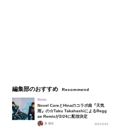
編集部のおすすめ
Recommend
News
Novel CoreとHinaのコラボ曲『天気
雨』の☆Taku TakahashiによるRegg
ae Remixが2/24に配信決定
秦 麗奈
2021/2/23