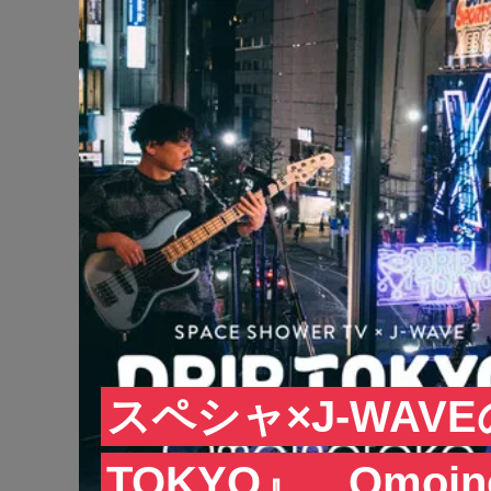
スペシャ×J-WAV
TOKYO』、Omoi