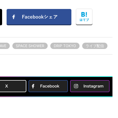
AVE
SPACE SHOWER
DRIP TOKYO
ライブ配信