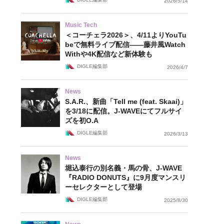
2026/5/14
Music Tech
＜コーチェラ2026＞、4/11よりYouTu
beで無料ライブ配信——藤井風Watch
Withや4K配信など新体験も
DIGLE編集部
2026/4/7
News
S.A.R.、新曲「Tell me (feat. Skaai)」
を3/18に配信。J-WAVEにてフルサイ
ズを初O.A
DIGLE編集部
2026/3/13
News
堀込泰行の別名義・馬の骨、J-WAVE
『RADIO DONUTS』に9月度マンスリ
ーセレクターとして登場
DIGLE編集部
2025/8/30