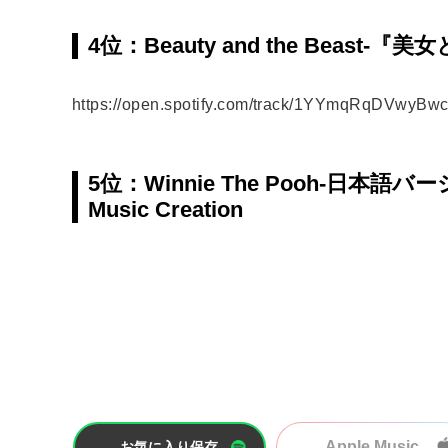
4位：Beauty and the Beast-『
https://open.spotify.com/track/1YYmqRqDVwy
5位：Winnie The Pooh-日
Music Creation
Apple Music
お気に入り保存