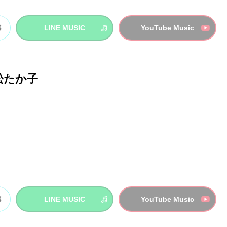
LINE MUSIC
YouTube Music
n /松たか子
LINE MUSIC
YouTube Music