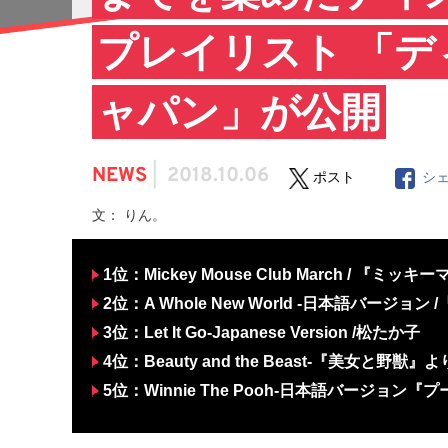
プレイリスト 「
ャパン」が公開
NEWS
|
2018.10.06
ポスト
シ
文： りん。
1位：Mickey Mouse Club March / 『ミ
2位：A Whole New World -日本語バージ
3位：Let It Go-Japanese Version /松たか子
4位：Beauty and the Beast-『美女と野獣』より
5位：Winnie The Pooh-日本語バージョン『プー