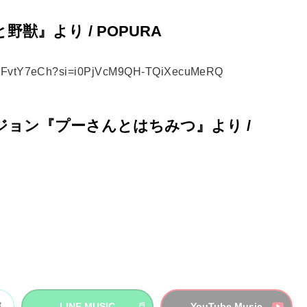
美女と野獣』より / POPURA
BwcFvtY7eCh?si=i0PjVcM9QH-TQiXecuMeRQ
本語バージョン『プーさんとはちみつ』より /
LINE MUSIC
YouTube Music