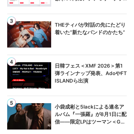
ンは300円値上げの1,980円に
THEティバが対話の先にたどり
着いた“新たなバンドのかたち”
日韓フェス＜XMF 2026＞第1
弾ラインナップ発表、AdoやFT
ISLANDら出演
小袋成彬と5lackによる連名ア
ルバム『一張羅』が8月1日に配
信——限定LPはツーマン＜Gai
a＞会場で販売