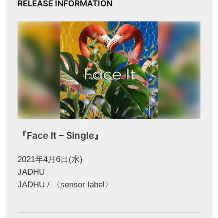
RELEASE INFORMATION
『Face It – Single』
2021年4月6日(水)
JADHU
JADHU / 〈sensor label〉