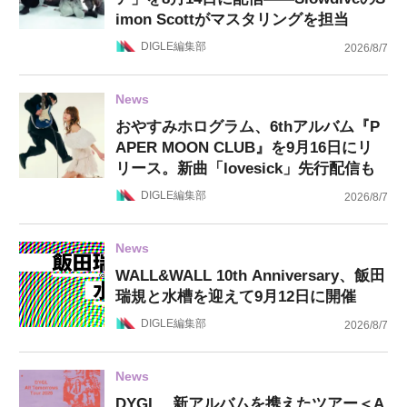
imon Scottがマスタリングを担当
DIGLE編集部
2026/8/7
News
おやすみホログラム、6thアルバム『P
APER MOON CLUB』を9月16日にリ
リース。新曲「lovesick」先行配信も
DIGLE編集部
2026/8/7
News
WALL&WALL 10th Anniversary、飯田
瑞規と水槽を迎えて9月12日に開催
DIGLE編集部
2026/8/7
News
DYGL、新アルバムを携えたツアー＜A