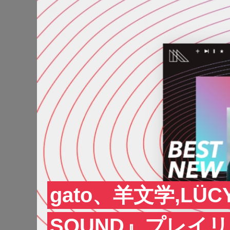
gato、羊文学,LÜC
SOUND』プレイ