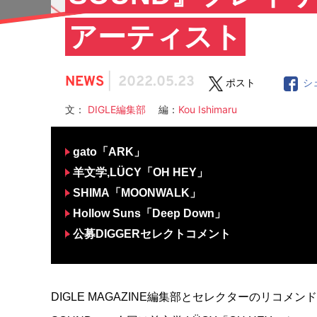
アーティスト
NEWS
|
2022.05.23
ポスト
シ
文：
DIGLE編集部
編：
Kou Ishimaru
gato「ARK」
羊文学,LÜCY「OH HEY」
SHIMA「MOONWALK」
Hollow Suns「Deep Down」
公募DIGGERセレクトコメント
DIGLE MAGAZINE編集部とセレクターのリコメ