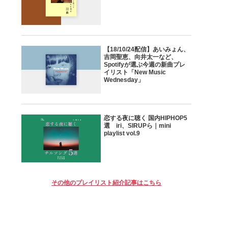
【18/10/24配信】あいみょん、
吉岡聖恵、向井太一など、
Spotifyが選ぶ今週の新曲プレ
イリスト「New Music
Wednesday」
恋する夜に聴く 国内HIPHOP5
選 iri、SIRUPら｜mini
playlist vol.9
その他のプレイリスト紹介記事はこちら