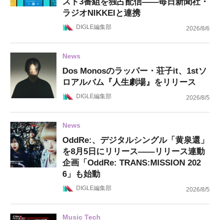
スト3番組を独占配信——毎日新聞社・
ラジオNIKKEIと連携
DIGLE編集部
2026/8/6
News
Dos Monosのラッパー・荘子it、1stソ
ロアルバム『人生劇場』をリリース
DIGLE編集部
2026/8/5
News
OddRe:、デジタルシングル「黄泉還」
を8月5日にリリース——リリース連動
企画「OddRe: TRANS:MISSION 202
6」も始動
DIGLE編集部
2026/8/5
Music Tech