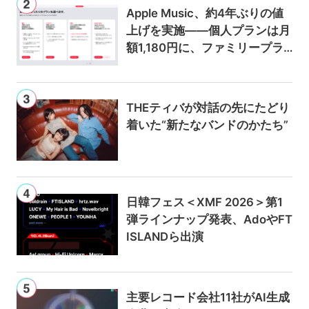
Apple Music、約4年ぶりの値
上げを実施——個人プランは月
額1,180円に、ファミリープラ
ンは300円値上げの1,980円に
THEティバが対話の先にたどり
着いた“新たなバンドのかたち”
日韓フェス＜XMF 2026＞第1
弾ラインナップ発表、AdoやFT
ISLANDら出演
主要レコード会社11社がAI生成