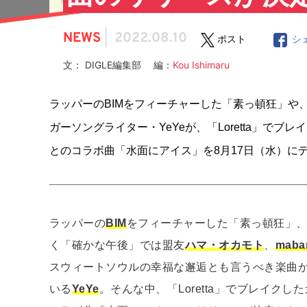
NEWS
|
2022.08.10
ポスト
シ
文： DIGLE編集部 編：
Kou Ishimaru
ラッパーのBIMをフィーチャーした「素っ頓狂」や、そ
ガーソングライター・YeYeが、「Loretta」でブレ
とのコラボ曲「水面にアイス」を8月17日（水）に
ラッパーの
BIM
をフィーチャーした「素っ頓狂」
く「確かな午後」では盟友
ハマ・オカモト
、
maba
スウィートソウルの幸福な邂逅とも言うべき楽曲
いる
YeYe
。そんな中、「Loretta」でブレイク