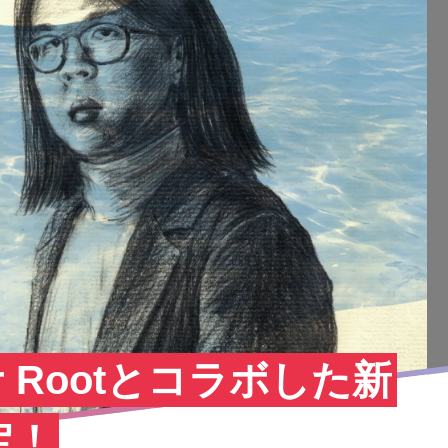
er Rootとコラボした新
定！