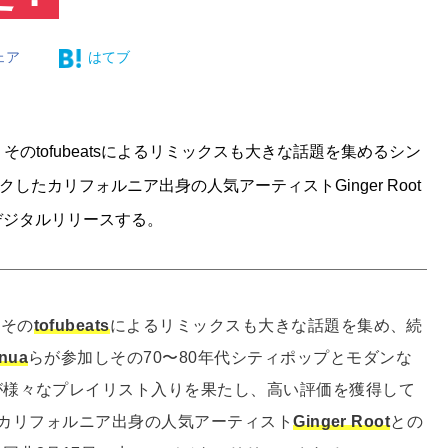
ェア
はてブ
のtofubeatsによるリミックスも大きな話題を集めるシン
イクしたカリフォルニア出身の人気アーティストGinger Root
デジタルリリースする。
、その
tofubeats
によるリミックスも大きな話題を集め、続
nua
らが参加しその70〜80年代シティポップとモダンな
が様々なプレイリスト入りを果たし、高い評価を獲得して
したカリフォルニア出身の人気アーティスト
Ginger Root
との