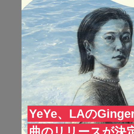
YeYe、LAのGing
曲のリリースが決