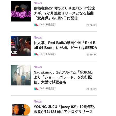
News
島根在住の"おひとりさまバンド"設楽
ナギ、2か月連続リリースとなる新曲
「変身譚」を8月5日に配信
DIGLE編集部
2026/8/6
News
仙人掌、Red Bullの動画企画「Red B
ull 64 Bars」に登場。ビートはSEEDA
DIGLE編集部
2026/8/6
News
Nagakumo、1stアルバム『NGKM』
より「ショートバラード」を先行配
信。大阪で試聴会も
DIGLE編集部
2026/8/6
News
YOUNG JUJU『juzzy 92'』10周年記
念盤が11月23日にアナログリリース