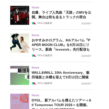
News
自爆、ライブ人気曲「天誅」のMVを公
開。舞台は街を走るトラックの荷台
DIGLE編集部
2026/8/7
News
おやすみホログラム、6thアルバム『P
APER MOON CLUB』を9月16日にリ
リース。新曲「lovesick」先行配信も
DIGLE編集部
2026/8/7
News
WALL&WALL 10th Anniversary、飯
田瑞規と水槽を迎えて9月12日に開催
DIGLE編集部
2026/8/7
News
DYGL、新アルバムを携えたツアー＜A
ll Tomorrows TOUR 2026＞を開催。