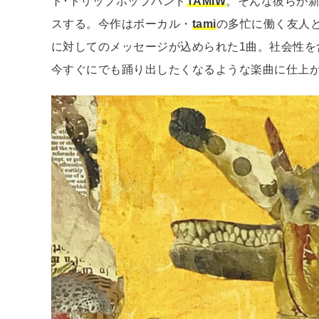
ト･トリップホップバンド
TAMIW
。そんな彼らが新シ
スする。今作はボーカル・
tami
の多忙に働く友人
に対してのメッセージが込められた1曲。社会性を
今すぐにでも踊り出したくなるような楽曲に仕上