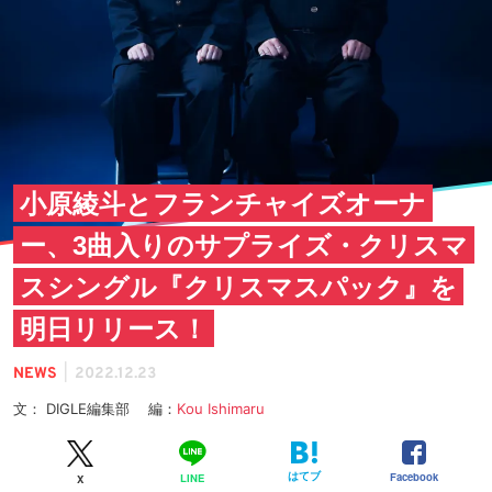
小原綾斗とフランチャイズオーナ
ー、3曲入りのサプライズ・クリスマ
スシングル『クリスマスパック』を
明日リリース！
|
NEWS
2022.12.23
文： DIGLE編集部 編：
Kou Ishimaru
はてブ
Facebook
LINE
X