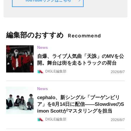
YouTubeリンクはこちら
編集部のおすすめ
Recommend
News
自爆、ライブ人気曲「天誅」のMVを公
開。舞台は街を走るトラックの荷台
DIGLE編集部
2026/8/7
News
cephalo、新シングル「ブーゲンビリ
ア」を8月14日に配信——SlowdiveのS
imon Scottがマスタリングを担当
DIGLE編集部
2026/8/7