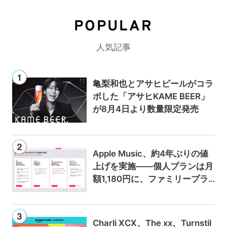
POPULAR
人気記事
亀梨和也とアサヒビールがコラ
ボした「アサヒKAME BEER」
が8月4日より数量限定発売
Apple Music、約4年ぶりの値
上げを実施——個人プランは月
額1,180円に、ファミリープラ
ンは300円値上げの1,980円に
Charli XCX、The xx、Turnstil