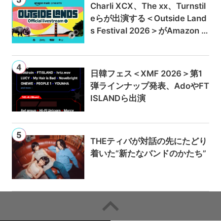
Charli XCX、The xx、Turnstil
eらが出演する＜Outside Land
s Festival 2026＞がAmazon M
usicとPrime Videoで独占ライ
ブ配信
日韓フェス＜XMF 2026＞第1
弾ラインナップ発表、AdoやFT
ISLANDら出演
THEティバが対話の先にたどり
着いた“新たなバンドのかたち”