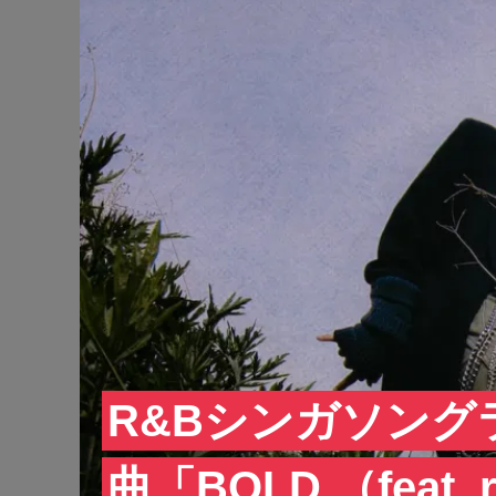
R&Bシンガソングラ
曲「BOLD （feat