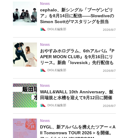
News
cephalo、新シングル「ブーゲンビリ
ア」を8月14日に配信——Slowdiveの
Simon Scottがマスタリングを担当
DIGLE編集部
2026/8/7
News
おやすみホログラム、6thアルバム『P
APER MOON CLUB』を9月16日にリ
リース。新曲「lovesick」先行配信も
DIGLE編集部
2026/8/7
News
WALL&WALL 10th Anniversary、飯
田瑞規と水槽を迎えて9月12日に開催
DIGLE編集部
2026/8/7
News
DYGL、新アルバムを携えたツアー＜A
ll Tomorrows TOUR 2026＞を開催。