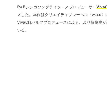
R&Bシンガソングライター／プロデューサー
VivaO
スした。本作はクリエイティブレーベル〈w.a.u
VivaOlaセルフプロデュースによる、より解像
いる。