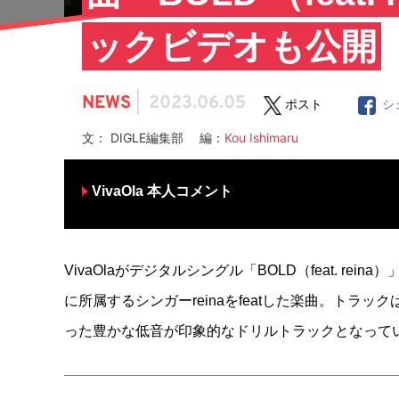
ックビデオも公開
NEWS
|
2023.06.05
ポスト
シ
文： DIGLE編集部 編：
Kou Ishimaru
VivaOla 本人コメント
VivaOlaがデジタルシングル「BOLD（feat. re
に所属するシンガーreinaをfeatした楽曲。トラッ
った豊かな低音が印象的なドリルトラックとなって