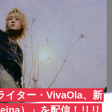
イター・VivaOla、新
. reina）」を配信！リリ