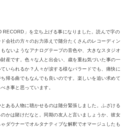
O RECORD」を立ち上げる事になりました。読んで字の
ード会社の方々のお力添えで随分たくさんのレコーディン
ともないようなアナログテープの音色や、大きなスタジオ
の財産です。色々な人と出会い、歳を重ね気づいた事の一
いていられるか？人々が涙する様なバラードでも、痛快に
持ち帰る曲でもなんでも良いのです。楽しいを追い求めて
るべき事と思っています。
やとある人物に聴かせるのは随分緊張しました。ふざける
るのかは賭けだなと。同期の友人と言いましょうか、彼女
ちゃダウナーでオルタナティブな解釈でオマージュしたも