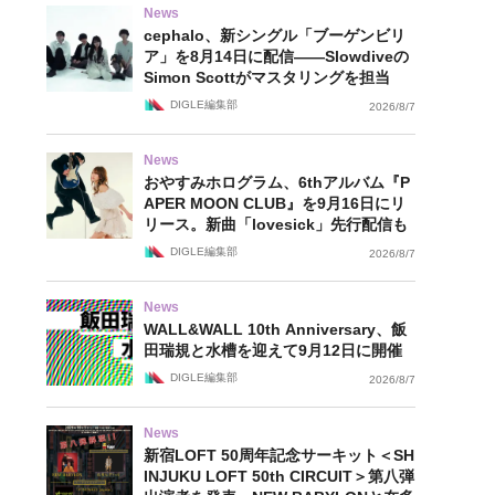
News
cephalo、新シングル「ブーゲンビリ
ア」を8月14日に配信——Slowdiveの
Simon Scottがマスタリングを担当
DIGLE編集部
2026/8/7
News
おやすみホログラム、6thアルバム『P
APER MOON CLUB』を9月16日にリ
リース。新曲「lovesick」先行配信も
DIGLE編集部
2026/8/7
News
WALL&WALL 10th Anniversary、飯
田瑞規と水槽を迎えて9月12日に開催
DIGLE編集部
2026/8/7
News
新宿LOFT 50周年記念サーキット＜SH
INJUKU LOFT 50th CIRCUIT＞第八弾