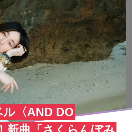
ル〈AND DO
立！新曲「さくらんぼみ