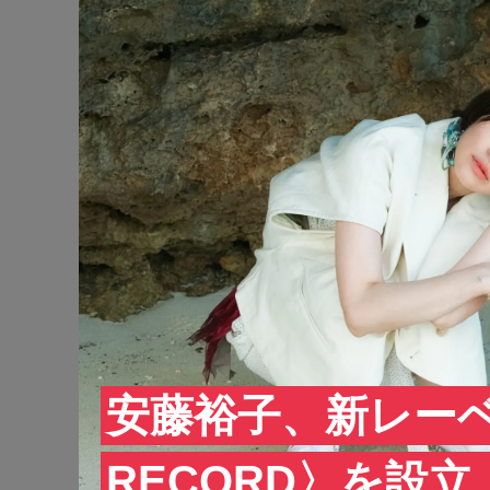
安藤裕子、新レーベ
RECORD〉を設