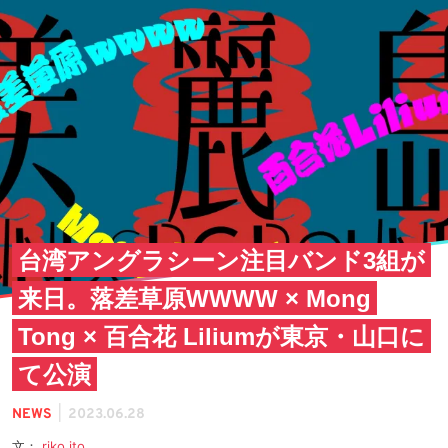
台湾アングラシーン注目バンド3組が
来日。落差草原WWWW × Mong
Tong × 百合花 Liliumが東京・山口に
て公演
|
NEWS
2023.06.28
文：
riko ito