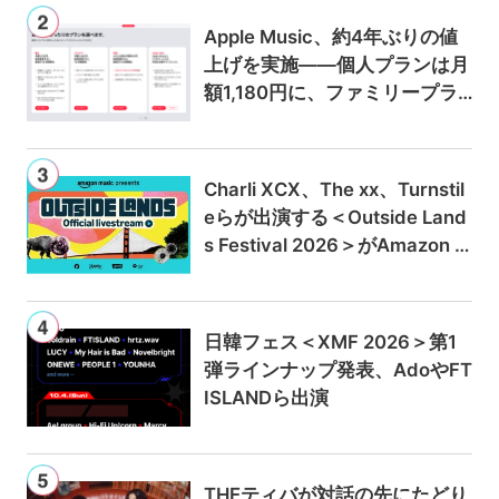
Apple Music、約4年ぶりの値
上げを実施——個人プランは月
額1,180円に、ファミリープラ
ンは300円値上げの1,980円に
Charli XCX、The xx、Turnstil
eらが出演する＜Outside Land
s Festival 2026＞がAmazon M
usicとPrime Videoで独占ライ
ブ配信
日韓フェス＜XMF 2026＞第1
弾ラインナップ発表、AdoやFT
ISLANDら出演
THEティバが対話の先にたどり