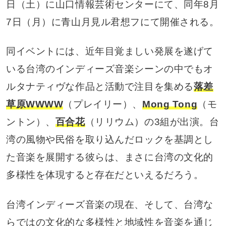
日（土）に山口情報芸術センターにて、同年8月
7日（月）に青山月見ル君想フにて開催される。
同イベントには、近年目覚ましい発展を遂げて
いる台湾のインディーズ音楽シーンの中でもオ
ルタナティヴな作品と活動で注目を集める
落差
草原WWWW
（プレイリー）、
Mong Tong
（モ
ントン）、
百合花
（リリウム）の3組が出演。台
湾の風物や民俗を取り込んだロックを基調とし
た音楽を展開する彼らは、まさに台湾の文化的
多様性を体現すると存在だといえるだろう。
台湾インディーズ音楽の現在、そして、台湾な
らではの文化的な多様性と地域性を音楽を通じ