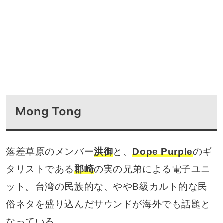
Mong Tong
落差草原のメンバー
洪御
と、
Dope Purple
のギ
タリストである
郡崎
の実の兄弟による電子ユニ
ット。台湾の民族的な、ややB級カルト的な民
俗ネタを盛り込んだサウンドが海外でも話題と
なっている。