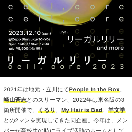
2021年は地元・立川にて
People In the Box
、
崎山蒼志
とのスリーマン、2022年は東名阪の3
箇所開催で、
くるり
、
My Hair is Bad
、
羊文学
との2マンを実現してきた同企画。今年は、メン
バーが高校生の時にライブ活動のホームとして