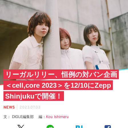
リーガルリリー、恒例の対バン企画
＜cell,core 2023＞を12/10にZepp
Shinjukuで開催！
|
NEWS
2023.07.03
文： DIGLE編集部 編：
Kou Ishimaru