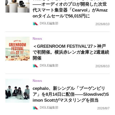
——オーディオのプロが開発した次世
代スマート集音器「Cearvol」がAmaz
onタイムセールで56,015円に
DIGLE編集部
2026/8/10
News
＜GREENROOM FESTIVAL’27＞神戸
で初開催。横浜赤レンガ倉庫と2週連続
開催
DIGLE編集部
2026/8/10
News
cephalo、新シングル「ブーゲンビリ
ア」を8月14日に配信——SlowdiveのS
imon Scottがマスタリングを担当
DIGLE編集部
2026/8/7