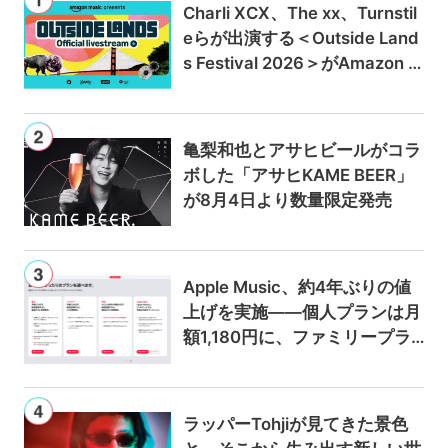
Charli XCX、The xx、Turnstil
eらが出演する＜Outside Land
s Festival 2026＞がAmazon M
usicとPrime Videoで独占ライ
ブ配信
亀梨和也とアサヒビールがコラ
ボした「アサヒKAME BEER」
が8月4日より数量限定発売
Apple Music、約4年ぶりの値
上げを実施——個人プランは月
額1,180円に、ファミリープラ
ンは300円値上げの1,980円に
ラッパーTohjiが見てきた景色