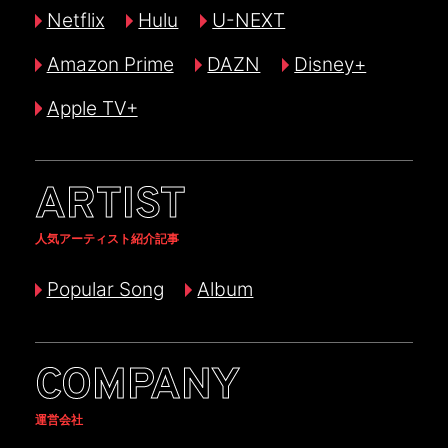
Netflix
Hulu
U-NEXT
Amazon Prime
DAZN
Disney+
Apple TV+
ARTIST
人気アーティスト紹介記事
Popular Song
Album
COMPANY
運営会社