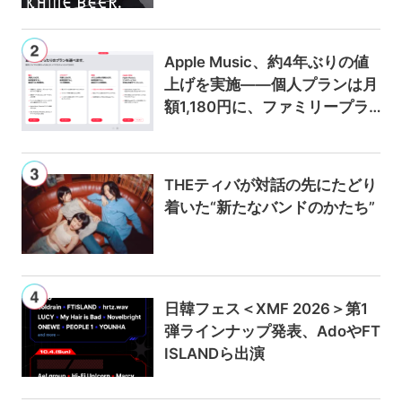
Apple Music、約4年ぶりの値
上げを実施——個人プランは月
額1,180円に、ファミリープラ
ンは300円値上げの1,980円に
THEティバが対話の先にたどり
着いた“新たなバンドのかたち”
日韓フェス＜XMF 2026＞第1
弾ラインナップ発表、AdoやFT
ISLANDら出演