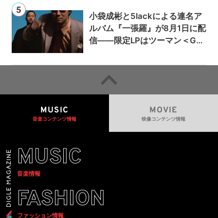
小袋成彬と5lackによる連名ア
ルバム『一張羅』が8月1日に配
信——限定LPはツーマン＜Gai
a＞会場で販売
MUSIC
MOVIE
音楽コンテンツ情報
映像コンテンツ情報
MUSIC
音楽情報
FASHION
ファッション情報