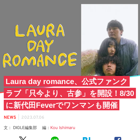
Laura day romance、公式ファンク
ラブ「只今より、古参」を開設！8/30
に新代田Feverでワンマンも開催
|
NEWS
2023.07.06
文： DIGLE編集部 編：
Kou Ishimaru