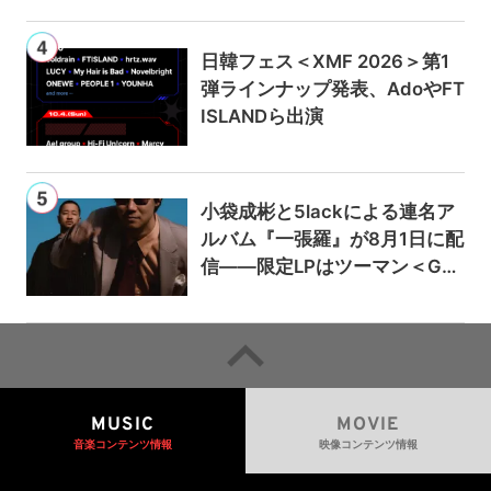
日韓フェス＜XMF 2026＞第1
弾ラインナップ発表、AdoやFT
ISLANDら出演
小袋成彬と5lackによる連名ア
ルバム『一張羅』が8月1日に配
信——限定LPはツーマン＜Gai
a＞会場で販売
MUSIC
MOVIE
音楽コンテンツ情報
映像コンテンツ情報