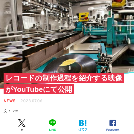
レコードの制作過程を紹介する映像
がYouTubeにて公開
|
NEWS
2023.07.06
文： vcr
はてブ
Facebook
LINE
X