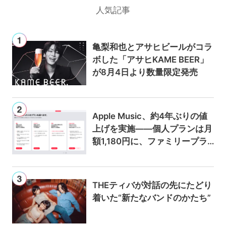
人気記事
亀梨和也とアサヒビールがコラ
ボした「アサヒKAME BEER」
が8月4日より数量限定発売
Apple Music、約4年ぶりの値
上げを実施——個人プランは月
額1,180円に、ファミリープラ
ンは300円値上げの1,980円に
THEティバが対話の先にたどり
着いた“新たなバンドのかたち”