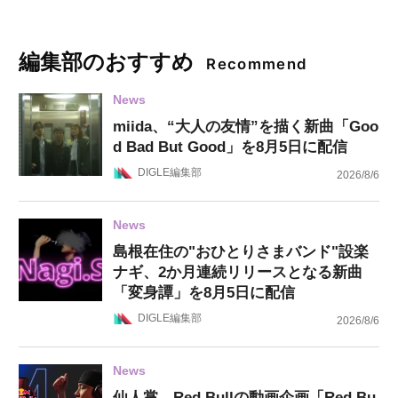
編集部のおすすめ
Recommend
News
miida、“大人の友情”を描く新曲「Goo
d Bad But Good」を8月5日に配信
DIGLE編集部
2026/8/6
News
島根在住の"おひとりさまバンド"設楽
ナギ、2か月連続リリースとなる新曲
「変身譚」を8月5日に配信
DIGLE編集部
2026/8/6
News
仙人掌、Red Bullの動画企画「Red Bu