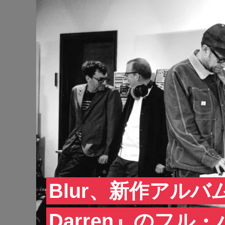
Blur、新作アルバム『T
Darren』のフ