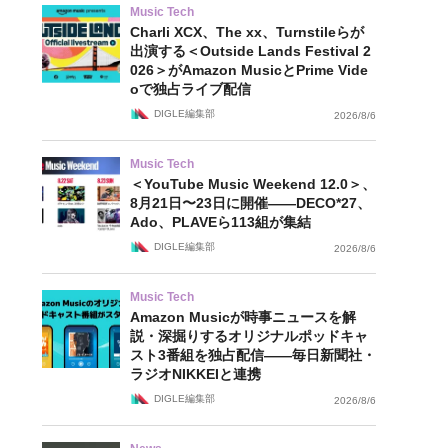
Music Tech
Charli XCX、The xx、Turnstileらが
出演する＜Outside Lands Festival 2
026＞がAmazon MusicとPrime Vide
oで独占ライブ配信
DIGLE編集部
2026/8/6
Music Tech
＜YouTube Music Weekend 12.0＞、
8月21日〜23日に開催——DECO*27、
Ado、PLAVEら113組が集結
DIGLE編集部
2026/8/6
Music Tech
Amazon Musicが時事ニュースを解
説・深掘りするオリジナルポッドキャ
スト3番組を独占配信——毎日新聞社・
ラジオNIKKEIと連携
DIGLE編集部
2026/8/6