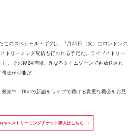
rren＞と題されたこのスペシャル・ギグは、7月25日（火）にロンドンの
てライブストリーミング配信も行われる予定だ。ライブストリー
ートし、その後24時間、異なるタイムゾーンで再放送され
ド視聴が可能だ。
にて発売中！Blurの新譜をライブで聴ける貴重な機会をお見
ad Of Darre＞ストリーミングチケット購入はこちら