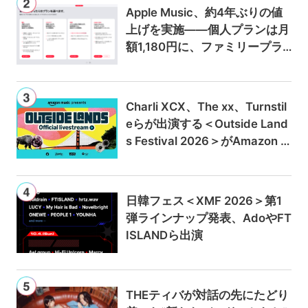
Apple Music、約4年ぶりの値
上げを実施——個人プランは月
額1,180円に、ファミリープラ
ンは300円値上げの1,980円に
Charli XCX、The xx、Turnstil
eらが出演する＜Outside Land
s Festival 2026＞がAmazon M
usicとPrime Videoで独占ライ
ブ配信
日韓フェス＜XMF 2026＞第1
弾ラインナップ発表、AdoやFT
ISLANDら出演
THEティバが対話の先にたどり