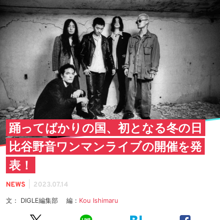
踊ってばかりの国、初となる冬の日
比谷野音ワンマンライブの開催を発
表！
|
NEWS
2023.07.14
文： DIGLE編集部 編：
Kou Ishimaru