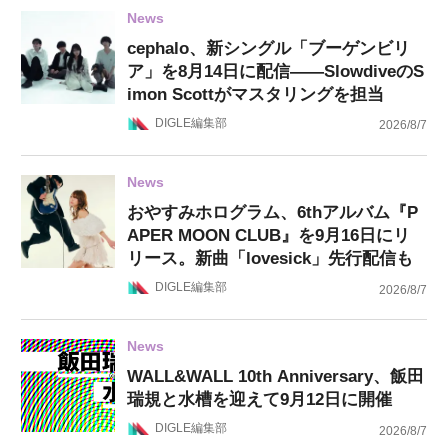
News
cephalo、新シングル「ブーゲンビリ
ア」を8月14日に配信——SlowdiveのS
imon Scottがマスタリングを担当
DIGLE編集部
2026/8/7
News
おやすみホログラム、6thアルバム『P
APER MOON CLUB』を9月16日にリ
リース。新曲「lovesick」先行配信も
DIGLE編集部
2026/8/7
News
WALL&WALL 10th Anniversary、飯田
瑞規と水槽を迎えて9月12日に開催
DIGLE編集部
2026/8/7