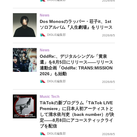
2026/8/6
News
Dos Monosのラッパー・荘子it、1st
ソロアルバム『人生劇場』をリリース
DIGLE編集部
2026/8/5
News
OddRe:、デジタルシングル「黄泉
還」を8月5日にリリース——リリース
連動企画「OddRe: TRANS:MISSION
2026」も始動
DIGLE編集部
2026/8/5
Music Tech
TikTokの新プログラム「TikTok LIVE
Premiere」に日本人初アーティストと
して清水依与吏（back number）が決
定——8月8日にアコースティックライ
ブを配信
DIGLE編集部
2026/8/5