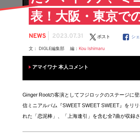
表！大阪・東京で
NEWS
|
2023.07.31
ポスト
シ
文： DIGLE編集部 編：
Kou Ishimaru
アマイワナ 本人コメント
Ginger Rootの客演としてフジロックのステージ
信ミニアルバム『SWEET SWEET SWEET』
れた「恋泥棒」、「上海逢引」を含む全7曲が収録