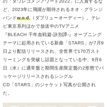
の「タワレコメンアワード2022」に入賞するな
ど、2023年に飛躍が期待されるネオ・グランジ
バンド
w.o.d.
（ダブリューオーディー）。テレ
ビ東京系列ほかで放送中のTVアニメ
『BLEACH 千年血戦篇-訣別譚-』オープニング
テーマに起用されている新曲「STARS」が7月9
日より配信リリースされ、全世界で170万スト
リーミングを突破し話題となっている中、9月6
日（水）に通常盤と期間生産限定盤の2形態でパ
ッケージリリースされるシングル
CD「STARS」のジャケット写真が公開され
た。