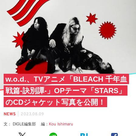
w.o.d.、TVアニメ「BLEACH 千年血
戦篇-訣別譚-」OPテーマ「STARS」
のCDジャケット写真を公開！
|
NEWS
2023.08.09
文： DIGLE編集部 編：
Kou Ishimaru