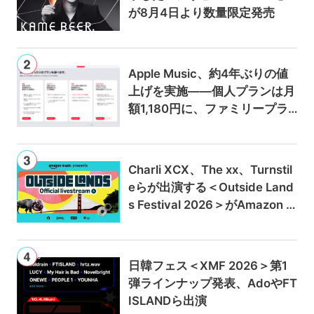
が8月4日より数量限定発売
Apple Music、約4年ぶりの値
上げを実施——個人プランは月
額1,180円に、ファミリープラ
ンは300円値上げの1,980円に
Charli XCX、The xx、Turnstil
eらが出演する＜Outside Land
s Festival 2026＞がAmazon M
usicとPrime Videoで独占ライ
ブ配信
日韓フェス＜XMF 2026＞第1
弾ラインナップ発表、AdoやFT
ISLANDら出演