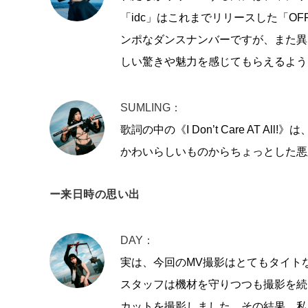
「idc」はこれまでリリースした「OFF
ンポなダンスナンバーですが、また異
しい驚きや魅力を感じてもらえるよう
SUMLING：
歌詞の中の《I Don’t Care AT
かわいらしいものからちょっとした悪
ー来日時の思い出
DAY：
実は、今回のMV撮影はとてもタイト
スタッフは機材を守りつつも撮影を続
カットを撮影しました。その結果、私