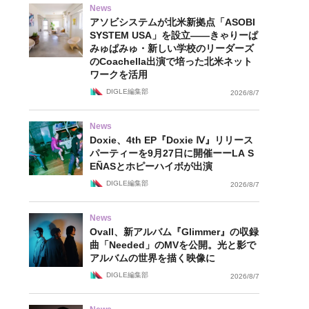
News
アソビシステムが北米新拠点「ASOBI
SYSTEM USA」を設立——きゃりーぱ
みゅぱみゅ・新しい学校のリーダーズ
のCoachella出演で培った北米ネット
ワークを活用
DIGLE編集部
2026/8/7
News
Doxie、4th EP『Doxie Ⅳ』リリース
パーティーを9月27日に開催ーーLA S
EÑASとホピーハイボが出演
DIGLE編集部
2026/8/7
News
Ovall、新アルバム『Glimmer』の収録
曲「Needed」のMVを公開。光と影で
アルバムの世界を描く映像に
DIGLE編集部
2026/8/7