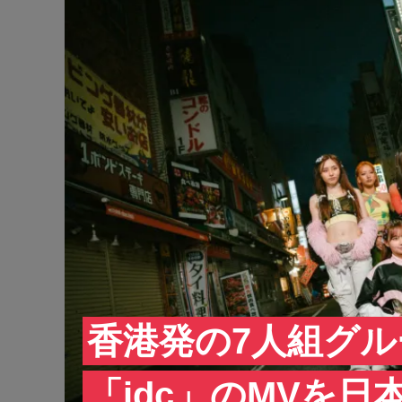
香港発の7人組グル
「idc」のMVを