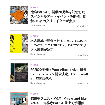
News
池袋PARCO、開業55周年を記念した
スペシャルアートイベントを開催。総
勢216名のクリエイターが参加
Kou Ishimaru
2024/9/17
News
名古屋城で開催されるフェス＜SOCIA
L CASTLE MARKET＞、PARCOエリ
アの展開が決定
Kou Ishimaru
2024/9/9
News
PARCO主催＜Pure vibes only～風景
Landscape～＞開催決定。Campanell
a、空間現代ら
Kou Ishimaru
2024/5/22
News
都市型フェス＜M&M -Music and Mar
ket-＞、吉祥寺PARCO屋上で初開催。