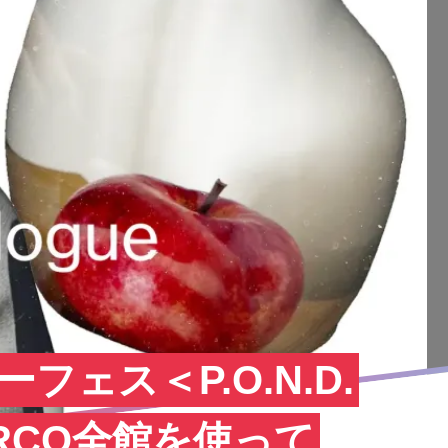
フェス＜P.O.N.D.
RCO全館を使って