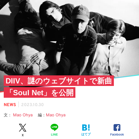
DIIV、謎のウェブサイトで新曲
「Soul Net」を公開
|
NEWS
2023.10.30
文：
Mao Ohya
編：
Mao Ohya
はてブ
Facebook
LINE
X