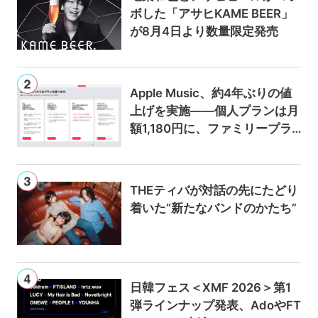
ボした「アサヒKAME BEER」
が8月4日より数量限定発売
Apple Music、約4年ぶりの値
上げを実施——個人プランは月
額1,180円に、ファミリープラ
ンは300円値上げの1,980円に
THEティバが対話の先にたどり
着いた“新たなバンドのかたち”
日韓フェス＜XMF 2026＞第1
弾ラインナップ発表、AdoやFT