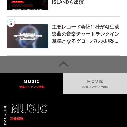
ISLANDら出演
主要レコード会社11社がAI生成
楽曲の音楽チャートランクイン
基準となるグローバル原則案を
提示——人間主導の創造性を守
るための統一的な枠組みを提案
MUSIC
MOVIE
音楽コンテンツ情報
映像コンテンツ情報
MUSIC
音楽情報