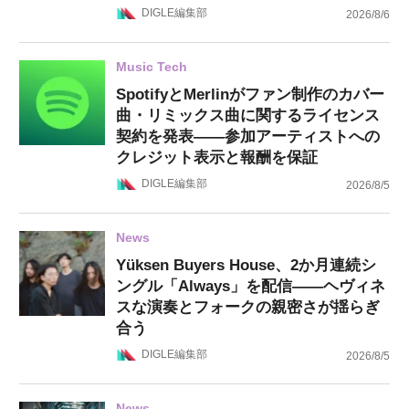
DIGLE編集部
2026/8/6
Music Tech
SpotifyとMerlinがファン制作のカバー
曲・リミックス曲に関するライセンス
契約を発表——参加アーティストへの
クレジット表示と報酬を保証
DIGLE編集部
2026/8/5
News
Yüksen Buyers House、2か月連続シ
ングル「Always」を配信——ヘヴィネ
スな演奏とフォークの親密さが揺らぎ
合う
DIGLE編集部
2026/8/5
News