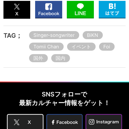
TAG；
Singer-songwriter
BiKN
Tomii Chan
イベント
Foi
国外
国内
SNSフォローで
最新カルチャー情報をゲット！