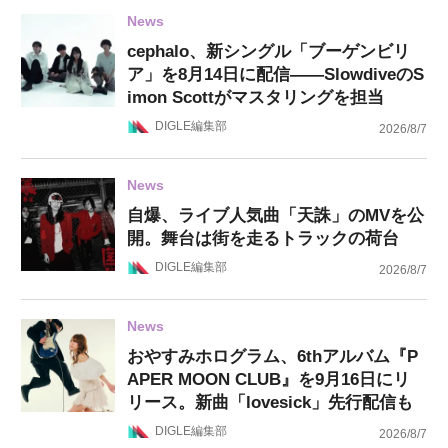
News
cephalo、新シングル「ブーゲンビリ
ア」を8月14日に配信——SlowdiveのS
imon Scottがマスタリングを担当
DIGLE編集部
2026/8/7
News
自爆、ライブ人気曲「天誅」のMVを公
開。舞台は街を走るトラックの荷台
DIGLE編集部
2026/8/7
News
おやすみホログラム、6thアルバム『P
APER MOON CLUB』を9月16日にリ
リース。新曲「lovesick」先行配信も
DIGLE編集部
2026/8/7