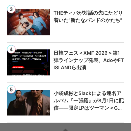
THEティバが対話の先にたどり
着いた“新たなバンドのかたち”
日韓フェス＜XMF 2026＞第1
弾ラインナップ発表、AdoやFT
ISLANDら出演
小袋成彬と5lackによる連名ア
ルバム『一張羅』が8月1日に配
信——限定LPはツーマン＜Gai
a＞会場で販売