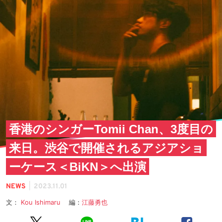
香港のシンガーTomii Chan、3度目の
来日。渋谷で開催されるアジアショ
ーケース＜BiKN＞へ出演
|
NEWS
2023.11.01
文：
Kou Ishimaru
編：
江藤勇也