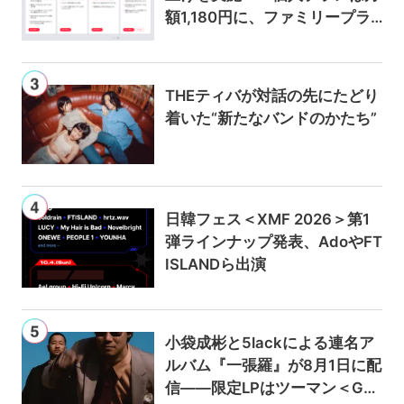
額1,180円に、ファミリープラ
ンは300円値上げの1,980円に
THEティバが対話の先にたどり
着いた“新たなバンドのかたち”
日韓フェス＜XMF 2026＞第1
弾ラインナップ発表、AdoやFT
ISLANDら出演
小袋成彬と5lackによる連名ア
ルバム『一張羅』が8月1日に配
信——限定LPはツーマン＜Gai