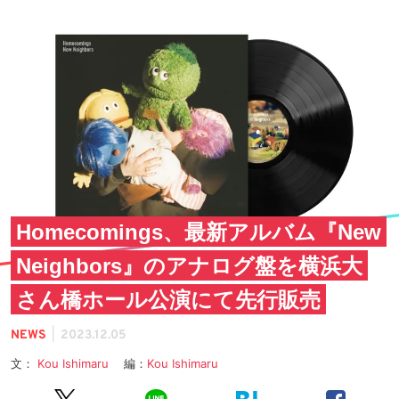
Homecomings、最新アルバム『New
Neighbors』のアナログ盤を横浜大
さん橋ホール公演にて先行販売
|
NEWS
2023.12.05
文：
Kou Ishimaru
編：
Kou Ishimaru