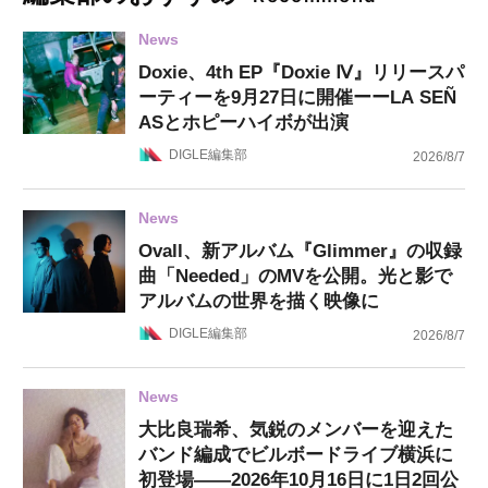
News
Doxie、4th EP『Doxie Ⅳ』リリースパ
ーティーを9月27日に開催ーーLA SEÑ
ASとホピーハイボが出演
DIGLE編集部
2026/8/7
News
Ovall、新アルバム『Glimmer』の収録
曲「Needed」のMVを公開。光と影で
アルバムの世界を描く映像に
DIGLE編集部
2026/8/7
News
大比良瑞希、気鋭のメンバーを迎えた
バンド編成でビルボードライブ横浜に
初登場——2026年10月16日に1日2回公