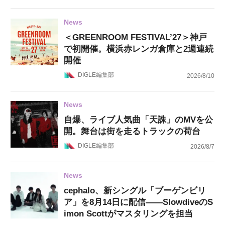
News
＜GREENROOM FESTIVAL’27＞神戸
で初開催。横浜赤レンガ倉庫と2週連続
開催
DIGLE編集部
2026/8/10
News
自爆、ライブ人気曲「天誅」のMVを公
開。舞台は街を走るトラックの荷台
DIGLE編集部
2026/8/7
News
cephalo、新シングル「ブーゲンビリ
ア」を8月14日に配信——SlowdiveのS
imon Scottがマスタリングを担当