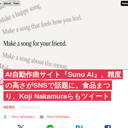
AI自動作曲サイト『Suno AI』、精度
の高さがSNSで話題に。食品まつ
り、Koji Nakamuraらもツイート
|
NEWS
2023.12.14
文：
Kou Ishimaru
編：
Kou Ishimaru