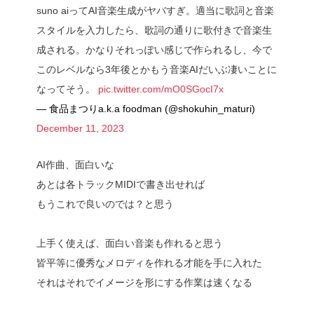
suno aiってAI音楽生成がヤバすぎ。適当に歌詞と音楽
スタイルを入力したら、歌詞の通りに歌付きで音楽生
成される。かなりそれっぽい感じで作られるし、今で
このレベルなら3年後とかもう音楽AIだいぶ凄いことに
なってそう。
pic.twitter.com/mO0SGocI7x
— 食品まつりa.k.a foodman (@shokuhin_maturi)
December 11, 2023
AI作曲、面白いな
あとは各トラックMIDIで書き出せれば
もうこれで良いのでは？と思う
上手く使えば、面白い音楽も作れると思う
皆平等に優秀なメロディを作れる才能を手に入れた
それはそれでイメージを形にする作業は速くなる