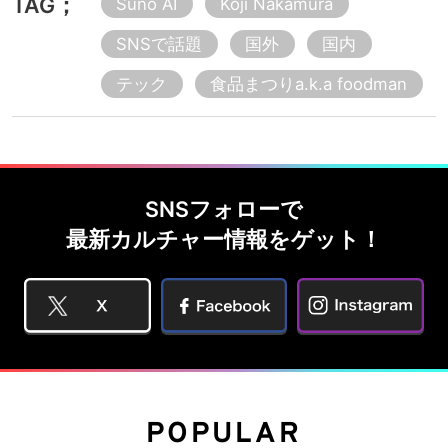
TAG；
Suno AI
Koji Nakamura
SNSで話題
国外
国内
テック
食品まつりa.k.a foodman
SNSフォローで
最新カルチャー情報をゲット！
POPULAR