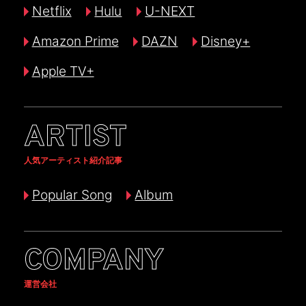
Netflix
Hulu
U-NEXT
Amazon Prime
DAZN
Disney+
Apple TV+
ARTIST
人気アーティスト紹介記事
Popular Song
Album
COMPANY
運営会社