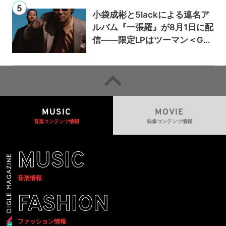
小袋成彬と5lackによる連名ア
ルバム『一張羅』が8月1日に配
信——限定LPはツーマン＜Gai
a＞会場で販売
MUSIC
MOVIE
音楽コンテンツ情報
映像コンテンツ情報
MUSIC
音楽情報
FASHION
ファッション情報