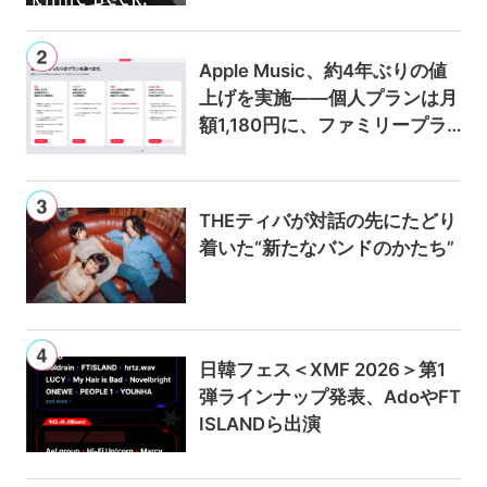
Apple Music、約4年ぶりの値
上げを実施——個人プランは月
額1,180円に、ファミリープラ
ンは300円値上げの1,980円に
THEティバが対話の先にたどり
着いた“新たなバンドのかたち”
日韓フェス＜XMF 2026＞第1
弾ラインナップ発表、AdoやFT
ISLANDら出演