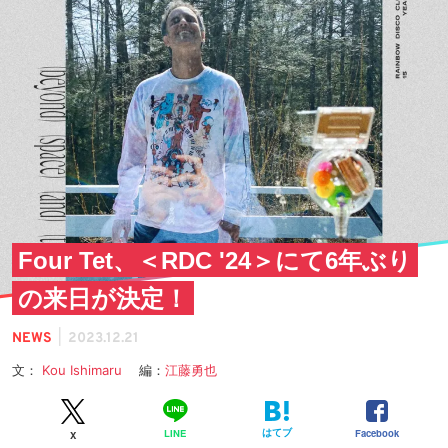
Four Tet、＜RDC '24＞にて6年ぶり
の来日が決定！
|
NEWS
2023.12.21
文：
Kou Ishimaru
編：
江藤勇也
はてブ
Facebook
LINE
X