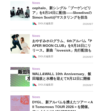
News
cephalo、新シングル「ブーゲンビリ
ア」を8月14日に配信——Slowdiveの
Simon Scottがマスタリングを担当
DIGLE編集部
2026/8/7
News
おやすみホログラム、6thアルバム『P
APER MOON CLUB』を9月16日にリ
リース。新曲「lovesick」先行配信も
DIGLE編集部
2026/8/7
News
WALL&WALL 10th Anniversary、飯
田瑞規と水槽を迎えて9月12日に開催
DIGLE編集部
2026/8/7
News
DYGL、新アルバムを携えたツアー＜A
ll Tomorrows TOUR 2026＞を開催。