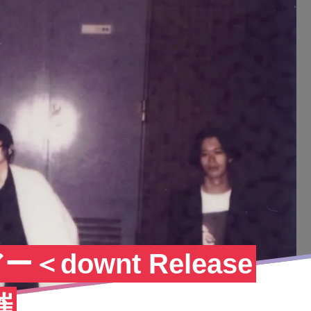
＜downt Release
催