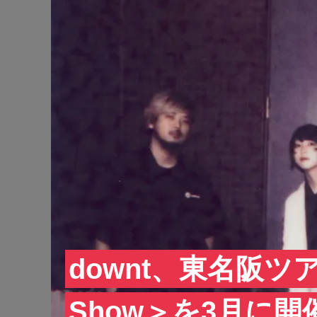
downt、東名阪ツアー
Show＞を3月に開