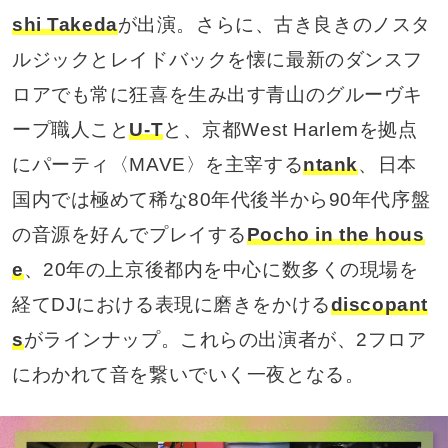
shi Takeda
が出演。さらに、古き良きのノスタ
ルジックとレイドバックを懐に最新のダンスフ
ロアでも常に狂喜を生み出す青山のグルーヴキ
ープ職人こと
U-T
と、京都West Harlemを拠点
にパーティ〈MAVE〉を主宰する
ntank
、日本
国内では極めて稀な80年代後半から90年代序盤
の音源を好んでプレイする
Pocho in the hous
e
、20年の上京後都内を中心に数多くの現場を
経てDJにおける表現に磨きをかける
discopant
s
がラインナップ。これらの出演者が、2フロア
にわかれて音を繋いでいく一夜となる。