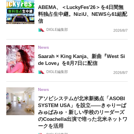
ABEMA、＜LuckyFes'26＞を4日間無
料独占生中継。NiziU、NEWSら61組配
信
DIGLE編集部
2026/8/7
News
Saarah × King Kanja、新曲『West Si
de Love』を8月7日に配信
DIGLE編集部
2026/8/7
News
アソビシステムが北米新拠点「ASOBI
SYSTEM USA」を設立——きゃりーぱ
みゅぱみゅ・新しい学校のリーダーズ
のCoachella出演で培った北米ネットワ
ークを活用