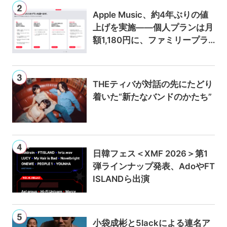
Apple Music、約4年ぶりの値
上げを実施——個人プランは月
額1,180円に、ファミリープラ
ンは300円値上げの1,980円に
THEティバが対話の先にたどり
着いた“新たなバンドのかたち”
日韓フェス＜XMF 2026＞第1
弾ラインナップ発表、AdoやFT
ISLANDら出演
小袋成彬と5lackによる連名ア