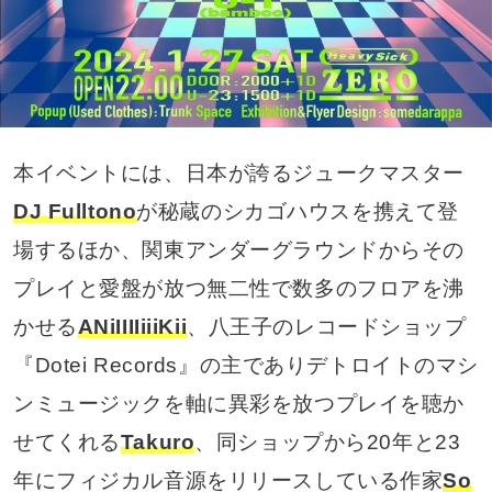
本イベントには、日本が誇るジュークマスター
DJ Fulltono
が秘蔵のシカゴハウスを携えて登
場するほか、関東アンダーグラウンドからその
プレイと愛盤が放つ無二性で数多のフロアを沸
かせる
ANiIIIIiiiKii
、八王子のレコードショップ
『Dotei Records』の主でありデトロイトのマシ
ンミュージックを軸に異彩を放つプレイを聴か
せてくれる
Takuro
、同ショップから20年と23
年にフィジカル音源をリリースしている作家
So