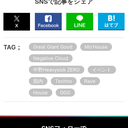
SNSで記事をシェア
TAG；
Great Giant Good
Mo'House
Negative Cloud
中野Heavysick ZERO
イベント
国内
Techno
Rave
House
GGG