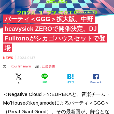
パーティ＜GGG＞拡大版、中野
heavysick ZEROで開催決定。DJ
Fulltonoがシカゴハウスセットで登
場
|
NEWS
2024.01.17
文：
Kou Ishimaru
編：
江藤勇也
はてブ
Facebook
LINE
X
＜Negative Cloud＞のEUREKAと、音楽チーム・
Mo’Houseのkenjamodeによるパーティ＜GGG＞
（Great Giant Good）。その最新回が、舞台とな