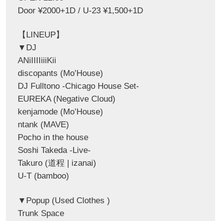
Door ¥2000+1D / U-23 ¥1,500+1D
【LINEUP】
▼DJ
ANiIIIIiiiKii
discopants (Mo’House)
DJ Fulltono -Chicago House Set-
EUREKA (Negative Cloud)
kenjamode (Mo’House)
ntank (MAVE)
Pocho in the house
Soshi Takeda -Live-
Takuro (道程 | izanai)
U-T (bamboo)
▼Popup (Used Clothes )
Trunk Space