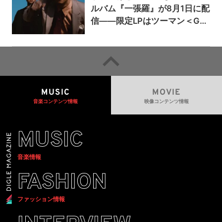
ルバム『一張羅』が8月1日に配
信——限定LPはツーマン＜Gai
a＞会場で販売
MUSIC
MOVIE
音楽コンテンツ情報
映像コンテンツ情報
MUSIC
音楽情報
FASHION
ファッション情報