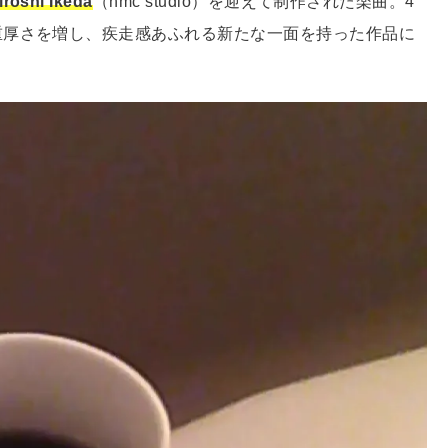
iroshi Ikeda
（hmc studio）を迎えて制作された楽曲。4
重厚さを増し、疾走感あふれる新たな一面を持った作品に