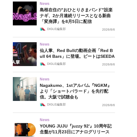
News
島根在住の"おひとりさまバンド"設楽
ナギ、2か月連続リリースとなる新曲
「変身譚」を8月5日に配信
DIGLE編集部
2026/8/6
News
仙人掌、Red Bullの動画企画「Red B
ull 64 Bars」に登場。ビートはSEEDA
DIGLE編集部
2026/8/6
News
Nagakumo、1stアルバム『NGKM』
より「ショートバラード」を先行配
信。大阪で試聴会も
DIGLE編集部
2026/8/6
News
YOUNG JUJU『juzzy 92'』10周年記
念盤が11月23日にアナログリリース