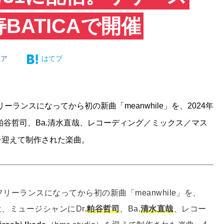
BATICAで開催
ェア
はてブ
ーランスになってから初の新曲「meanwhile」を、2024年
.粕谷哲司、Ba.清水直哉、レコーディング／ミックス／マス
dio）を迎えて制作された楽曲。
フリーランスになってから初の新曲「meanwhile」を、
」は、ミュージシャンにDr.
粕谷哲司
、Ba.
清水直哉
、レコー