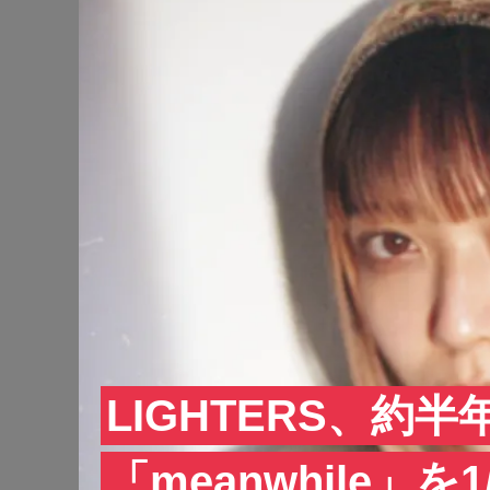
LIGHTERS、約
「meanwhile」