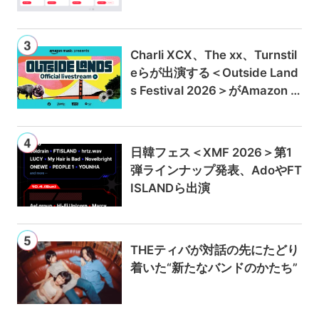
ンは300円値上げの1,980円に
Charli XCX、The xx、Turnstil
eらが出演する＜Outside Land
s Festival 2026＞がAmazon M
usicとPrime Videoで独占ライ
ブ配信
日韓フェス＜XMF 2026＞第1
弾ラインナップ発表、AdoやFT
ISLANDら出演
THEティバが対話の先にたどり
着いた“新たなバンドのかたち”