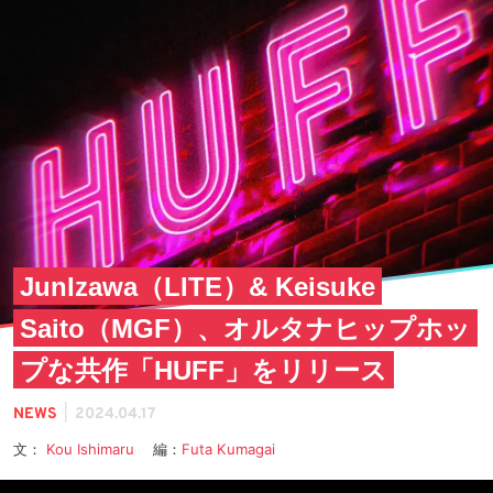
JunIzawa（LITE）& Keisuke
Saito（MGF）、オルタナヒップホッ
プな共作「HUFF」をリリース
|
NEWS
2024.04.17
文：
Kou Ishimaru
編：
Futa Kumagai