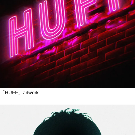
「HUFF」artwork